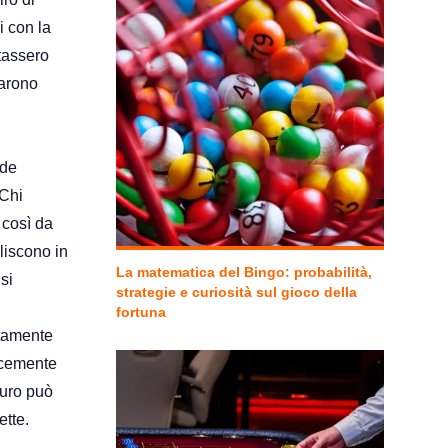
i con la
ltassero
varono
nde
 Chi
, così da
iliscono in
La matematica del Bingo: probabilità,
si
strategie e curiosità sul gioco della
fortuna
utamente
licemente
uturo può
ette.