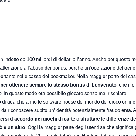
un indotto da 100 miliardi di dollari all’anno. Anche per questo m
ù attenzione all’abuso dei bonus, perché un’operazione del gene
tante nelle casse dei bookmaker. Nella maggior parte dei casi
t per ottenere sempre lo stesso bonus di benvenuto
, che il p
to. In questo modo era possibile giocare senza mai rischiare
giro di qualche anno le software house del mondo del gioco onlin
i da riconoscere subito un’identità potenzialmente fraudolenta. A
ersi d’accordo nei giochi di carte
o
sfruttare le differenze de
ò e un altro
. Oggi la maggior parte degli utenti sa
che significa 
ticamente nulli. Gli amanti del Bonus Hunting, tuttavia, sono s