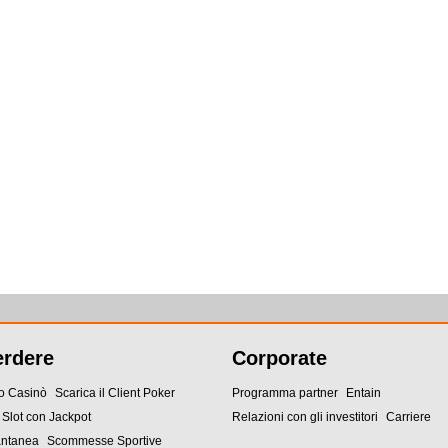
erdere
Corporate
o Casinò
Scarica il Client Poker
Programma partner
Entain
Slot con Jackpot
Relazioni con gli investitori
Carriere
tantanea
Scommesse Sportive