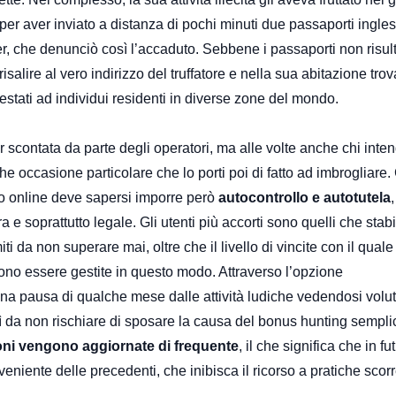
 per aver inviato a distanza di pochi minuti due passaporti ingles
ker, che denunciò così l’accaduto. Sebbene i passaporti non risu
risalire al vero indirizzo del truffatore e nella sua abitazione tro
ntestati ad individui residenti in diverse zone del mondo.
 scontata da parte degli operatori, ma alle volte anche chi inte
e occasione particolare che lo porti poi di fatto ad imbrogliare.
nto online deve sapersi imporre però
autocontrollo e autotutela
 e soprattutto legale. Gli utenti più accorti sono quelli che stab
ti da non superare mai, oltre che il livello di vincite con il quale 
sono essere gestite in questo modo. Attraverso l’opzione
i una pausa di qualche mese dalle attività ludiche vedendosi vol
osì da non rischiare di sposare la causa del bonus hunting semp
ni vengono aggiornate di frequente
, il che significa che in f
eniente delle precedenti, che inibisca il ricorso a pratiche scorr