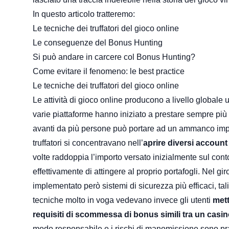
In questo articolo tratteremo:
Le tecniche dei truffatori del gioco online
Le conseguenze del Bonus Hunting
Si può andare in carcere col Bonus Hunting?
Come evitare il fenomeno: le best practice
Le tecniche dei truffatori del gioco online
Le attività di gioco online producono a livello globale 
varie piattaforme hanno iniziato a prestare sempre pi
avanti da più persone può portare ad un ammanco impor
truffatori si concentravano nell’
aprire diversi accoun
volte raddoppia l’importo versato inizialmente sul con
effettivamente di attingere al proprio portafogli. Nel 
implementato però sistemi di sicurezza più efficaci, tal
tecniche molto in voga vedevano invece gli utenti
mett
requisiti di scommessa di bonus simili tra un casin
modo responsabile
e i rischi di manomissione sono pra