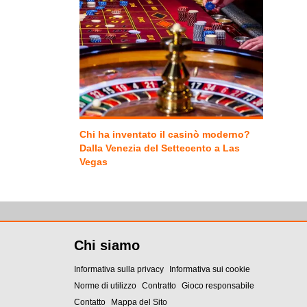
Chi ha inventato il casinò moderno?
Dalla Venezia del Settecento a Las
Vegas
Chi siamo
Informativa sulla privacy
Informativa sui cookie
Norme di utilizzo
Contratto
Gioco responsabile
Contatto
Mappa del Sito