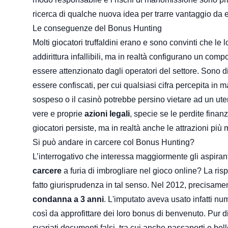
ricerca di qualche nuova idea per trarre vantaggio da e
Le conseguenze del Bonus Hunting
Molti giocatori truffaldini erano e sono convinti che le
addirittura infallibili, ma in realtà configurano un com
essere attenzionato dagli operatori del settore. Sono d
essere confiscati, per cui qualsiasi cifra percepita in m
sospeso o il casinò potrebbe persino vietare ad un uten
vere e proprie
azioni legali
, specie se le perdite finanz
giocatori persiste, ma in realtà anche le attrazioni pi
Si può andare in carcere col Bonus Hunting?
L’interrogativo che interessa maggiormente gli aspiran
carcere
a furia di imbrogliare nel gioco online? La ri
fatto giurisprudenza in tal senso. Nel 2012, precisame
condanna a 3 anni
. L'imputato aveva usato infatti num
così da approfittare dei loro bonus di benvenuto. Pur di m
svariati documenti falsi, tra cui anche passaporti e bolle