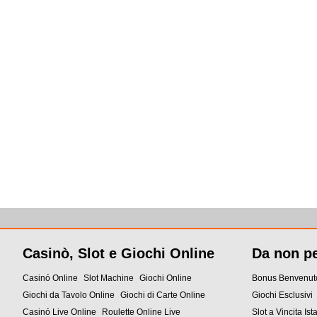
Casinò, Slot e Giochi Online
Da non p
Casinó Online
Slot Machine
Giochi Online
Bonus Benvenut
Giochi da Tavolo Online
Giochi di Carte Online
Giochi Esclusivi
Casinó Live Online
Roulette Online Live
Slot a Vincita Is