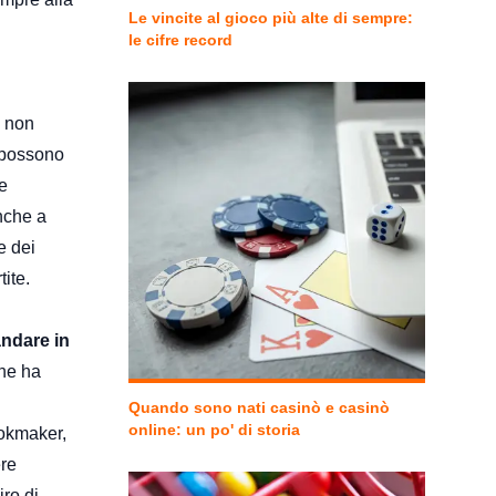
Le vincite al gioco più alte di sempre:
le cifre record
ò non
i possono
re
anche a
e dei
ite.
ndare in
che ha
Quando sono nati casinò e casinò
online: un po' di storia
ookmaker,
ere
iro di