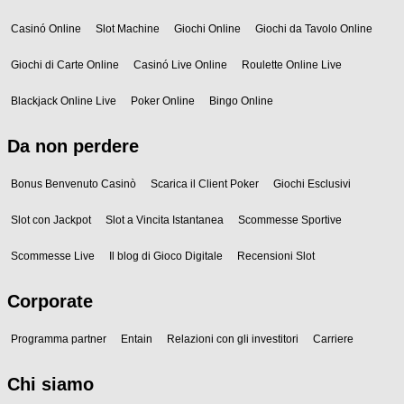
Casinó Online
Slot Machine
Giochi Online
Giochi da Tavolo Online
Giochi di Carte Online
Casinó Live Online
Roulette Online Live
Blackjack Online Live
Poker Online
Bingo Online
Da non perdere
Bonus Benvenuto Casinò
Scarica il Client Poker
Giochi Esclusivi
Slot con Jackpot
Slot a Vincita Istantanea
Scommesse Sportive
Scommesse Live
Il blog di Gioco Digitale
Recensioni Slot
Corporate
Programma partner
Entain
Relazioni con gli investitori
Carriere
Chi siamo