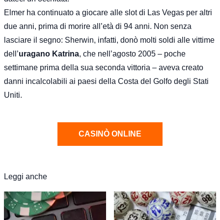
Elmer ha continuato a giocare alle slot di Las Vegas per altri
due anni, prima di morire all’età di 94 anni. Non senza
lasciare il segno: Sherwin, infatti, donò molti soldi alle vittime
dell’
uragano Katrina
, che nell’agosto 2005 – poche
settimane prima della sua seconda vittoria – aveva creato
danni incalcolabili ai paesi della Costa del Golfo degli Stati
Uniti.
CASINÒ ONLINE
Leggi anche