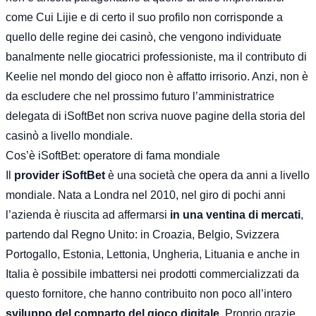
come
Cui Lijie
e di certo il suo profilo non corrisponde a
quello delle
regine dei casinò
, che vengono individuate
banalmente nelle giocatrici professioniste, ma il contributo di
Keelie nel mondo del gioco non è affatto irrisorio. Anzi, non è
da escludere che nel prossimo futuro l’amministratrice
delegata di iSoftBet non scriva nuove pagine della storia del
casinò a livello mondiale.
Cos’è iSoftBet: operatore di fama mondiale
Il
provider iSoftBet
è una società che opera da anni a livello
mondiale. Nata a Londra nel 2010, nel giro di pochi anni
l’azienda è riuscita ad affermarsi
in una ventina di mercati
,
partendo dal Regno Unito: in Croazia, Belgio, Svizzera
Portogallo, Estonia, Lettonia, Ungheria, Lituania e anche in
Italia è possibile imbattersi nei prodotti commercializzati da
questo fornitore, che hanno contribuito non poco all’intero
sviluppo del comparto del gioco digitale
. Proprio grazie