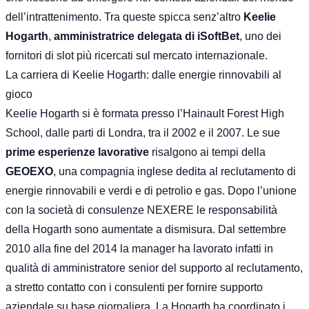
dell’intrattenimento. Tra queste spicca senz’altro
Keelie
Hogarth
,
amministratrice delegata di iSoftBet
, uno dei
fornitori di slot più ricercati sul mercato internazionale.
La carriera di Keelie Hogarth: dalle energie rinnovabili al
gioco
Keelie Hogarth si è formata presso l’Hainault Forest High
School, dalle parti di Londra, tra il 2002 e il 2007. Le sue
prime esperienze lavorative
risalgono ai tempi della
GEOEXO
, una compagnia inglese dedita al reclutamento di
energie rinnovabili e verdi e di petrolio e gas. Dopo l’unione
con la società di consulenze NEXERE le responsabilità
della Hogarth sono aumentate a dismisura. Dal settembre
2010 alla fine del 2014 la manager ha lavorato infatti in
qualità di amministratore senior del supporto al reclutamento,
a stretto contatto con i consulenti per fornire supporto
aziendale su base giornaliera. La Hogarth ha coordinato i