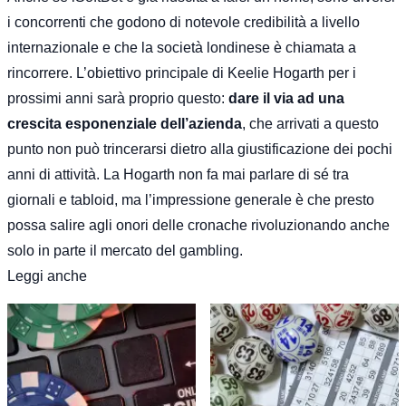
i concorrenti che godono di notevole credibilità a livello
internazionale e che la società londinese è chiamata a
rincorrere. L’obiettivo principale di Keelie Hogarth per i
prossimi anni sarà proprio questo:
dare il via ad una
crescita esponenziale dell’azienda
, che arrivati a questo
punto non può trincerarsi dietro alla giustificazione dei pochi
anni di attività. La Hogarth non fa mai parlare di sé tra
giornali e tabloid, ma l’impressione generale è che presto
possa salire agli onori delle cronache rivoluzionando anche
solo in parte il mercato del gambling.
Leggi anche