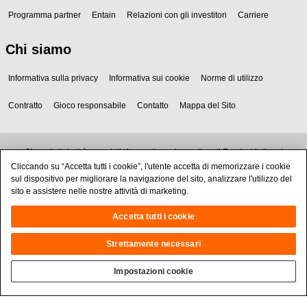
Programma partner
Entain
Relazioni con gli investitori
Carriere
Chi siamo
Informativa sulla privacy
Informativa sui cookie
Norme di utilizzo
Contratto
Gioco responsabile
Contatto
Mappa del Sito
Giocodigitale.it è una piattaforma di gaming online di Eurobet Italia srl
unipersonale e opera sul territorio italiano con la Concessione GAD 16014 (ex
Cliccando su “Accetta tutti i cookie”, l'utente accetta di memorizzare i cookie
15028) e opera sul territorio italiano. ADM - Agenzia delle Dogane e dei
sul dispositivo per migliorare la navigazione del sito, analizzare l'utilizzo del
Monopoli - regola il comparto del gioco pubblico in Italia: per maggiori
sito e assistere nelle nostre attività di marketing.
informazioni consulta il sito https://adm.gov.it
Accetta tutti i cookie
Strettamente necessari
Impostazioni cookie
Il gioco è riservato ai maggiorenni, comporta rischi e può essere dannoso se
non commisurato alle possibilità economiche: fallo rimanere un divertimento
con gli strumenti per un gioco responsabile