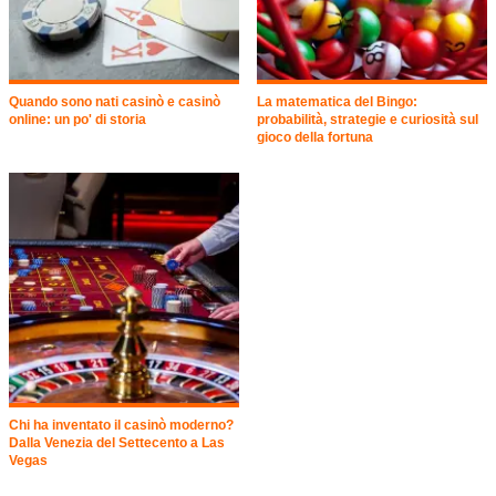
Quando sono nati casinò e casinò
La matematica del Bingo:
online: un po' di storia
probabilità, strategie e curiosità sul
gioco della fortuna
Chi ha inventato il casinò moderno?
Dalla Venezia del Settecento a Las
Vegas