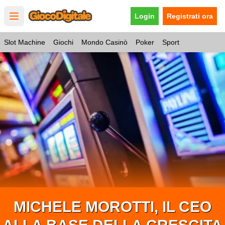
Login
Registrati ora
Open main menu
Slot Machine
Giochi
Mondo Casinò
Poker
Sport
MICHELE MOROTTI, IL CEO