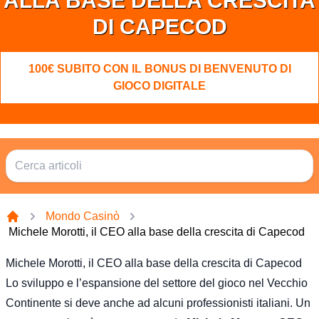
ALLA BASE DELLA CRESCITA
DI CAPECOD
100€ SUBITO CON IL BONUS DI BENVENUTO DI
GIOCO DIGITALE
Mondo Casinò
Casa
Michele Morotti, il CEO alla base della crescita di Capecod
Michele Morotti, il CEO alla base della crescita di Capecod
Lo sviluppo e l’espansione del settore del gioco nel Vecchio
Continente si deve anche ad alcuni professionisti italiani. Un