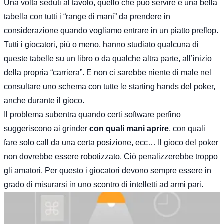
Una volta seduti al tavolo, quello che può servire è una bella
tabella con tutti i “range di mani” da prendere in
considerazione quando vogliamo entrare in un piatto preflop.
Tutti i giocatori, più o meno, hanno studiato qualcuna di
queste tabelle su un libro o da qualche altra parte, all’inizio
della propria “carriera”. E non ci sarebbe niente di male nel
consultare uno schema con tutte le starting hands del poker,
anche durante il gioco.
Il problema subentra quando certi software perfino
suggeriscono ai grinder
con quali mani aprire
, con quali
fare solo call da una certa posizione, ecc… Il gioco del poker
non dovrebbe essere robotizzato. Ciò penalizzerebbe troppo
gli amatori. Per questo i giocatori devono sempre essere in
grado di misurarsi in uno scontro di intelletti ad armi pari.