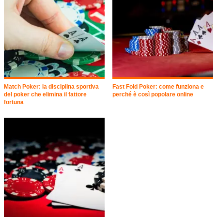
Match Poker: la disciplina sportiva
Fast Fold Poker: come funziona e
del poker che elimina il fattore
perché è così popolare online
fortuna