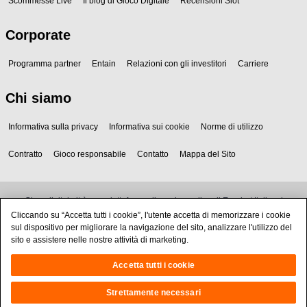
Scommesse Live
Il blog di Gioco Digitale
Recensioni Slot
Corporate
Programma partner
Entain
Relazioni con gli investitori
Carriere
Chi siamo
Informativa sulla privacy
Informativa sui cookie
Norme di utilizzo
Contratto
Gioco responsabile
Contatto
Mappa del Sito
Giocodigitale.it è una piattaforma di gaming online di Eurobet Italia srl
unipersonale e opera sul territorio italiano con la Concessione GAD 16014 (ex
Cliccando su “Accetta tutti i cookie”, l'utente accetta di memorizzare i cookie
15028) e opera sul territorio italiano. ADM - Agenzia delle Dogane e dei
sul dispositivo per migliorare la navigazione del sito, analizzare l'utilizzo del
Monopoli - regola il comparto del gioco pubblico in Italia: per maggiori
sito e assistere nelle nostre attività di marketing.
informazioni consulta il sito https://adm.gov.it
Accetta tutti i cookie
Strettamente necessari