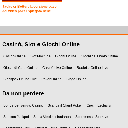
Jacks or Better: la versione base
del video poker spiegata bene
Casinò, Slot e Giochi Online
Casinó Online
Slot Machine
Giochi Online
Giochi da Tavolo Online
Giochi di Carte Online
Casinó Live Online
Roulette Online Live
Blackjack Online Live
Poker Online
Bingo Online
Da non perdere
Bonus Benvenuto Casinò
Scarica il Client Poker
Giochi Esclusivi
Slot con Jackpot
Slot a Vincita Istantanea
Scommesse Sportive