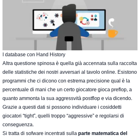
I database con Hand History
Altra questione spinosa è quella già accennata sulla raccolta
delle statistiche dei nostri avversari al tavolo online. Esistono
programmi che ci dicono con estrema precisione qual è la
percentuale di mani che un certo giocatore gioca preflop, a
quanto ammonta la sua aggressvità postflop e via dicendo.
Grazie a questi dati si possono individuare i cosiddetti
giocatori “tight”, quelli troppo “aggressive” e regolarsi di
conseguenza.
Si tratta di sofware incentrati sulla
parte
matematica del