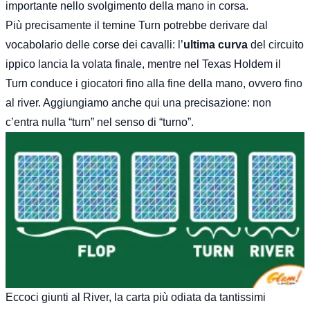
importante nello svolgimento della mano in corsa.
Più precisamente il temine Turn potrebbe derivare dal
vocabolario delle corse dei cavalli: l’
ultima curva
del circuito
ippico lancia la volata finale, mentre nel
Texas Holdem
il
Turn conduce i giocatori fino alla fine della mano, ovvero fino
al river. Aggiungiamo anche qui una precisazione: non
c’entra nulla “turn” nel senso di “turno”.
Eccoci giunti al River, la carta più odiata da tantissimi