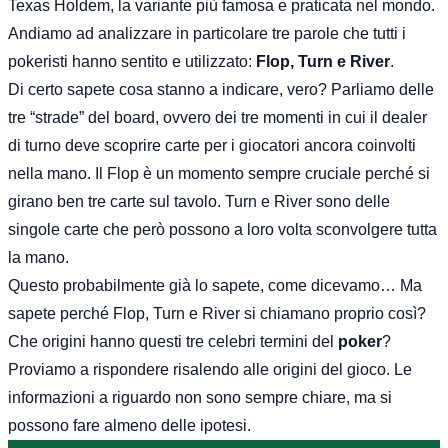
Texas Holdem, la variante più famosa e praticata nel mondo.
Andiamo ad analizzare in particolare tre parole che tutti i
pokeristi hanno sentito e utilizzato:
Flop, Turn e River
.
Di certo sapete cosa stanno a indicare, vero? Parliamo delle
tre “strade” del board, ovvero dei tre momenti in cui il dealer
di turno deve scoprire carte per i giocatori ancora coinvolti
nella mano. Il Flop è un momento sempre cruciale perché si
girano ben tre carte sul tavolo. Turn e River sono delle
singole carte che però possono a loro volta sconvolgere tutta
la mano.
Questo probabilmente già lo sapete, come dicevamo… Ma
sapete perché Flop, Turn e River si chiamano proprio così?
Che origini hanno questi tre celebri termini del
poker
?
Proviamo a rispondere risalendo alle origini del gioco. Le
informazioni a riguardo non sono sempre chiare, ma si
possono fare almeno delle ipotesi.