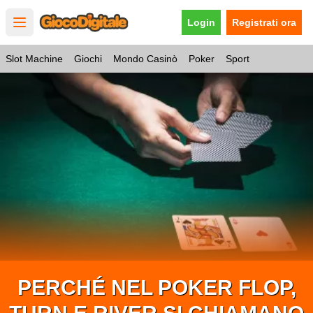
Login
Registrati ora
Open main menu
Slot Machine
Giochi
Mondo Casinò
Poker
Sport
PERCHÉ NEL POKER FLOP,