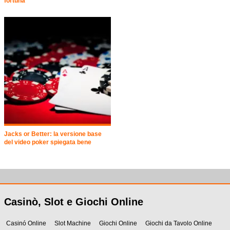
fortuna
Jacks or Better: la versione base
del video poker spiegata bene
Casinò, Slot e Giochi Online
Casinó Online
Slot Machine
Giochi Online
Giochi da Tavolo Online