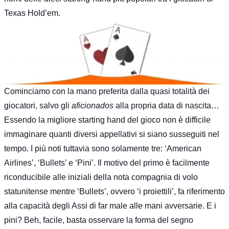
Texas Hold’em.
Cominciamo con la mano preferita dalla quasi totalità dei
giocatori, salvo gli
aficionados
alla propria data di nascita…
Essendo la migliore starting hand del gioco non è difficile
immaginare quanti diversi appellativi si siano susseguiti nel
tempo. I più noti tuttavia sono solamente tre: ‘American
Airlines’, ‘Bullets’ e ‘Pini’. Il motivo del primo è facilmente
riconducibile alle iniziali della nota compagnia di volo
statunitense mentre ‘Bullets’, ovvero ‘i proiettili’, fa riferimento
alla capacità degli Assi di far male alle mani avversarie. E i
pini? Beh, facile, basta osservare la forma del segno