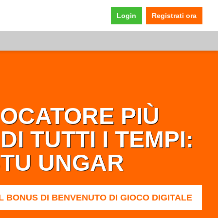
Login
Registrati ora
GIOCATORE PIÙ
DI TUTTI I TEMPI:
STU UNGAR
IL BONUS DI BENVENUTO DI GIOCO DIGITALE