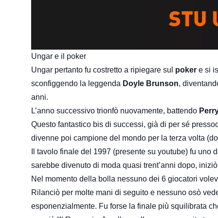
Ungar e il poker
Ungar pertanto fu costretto a ripiegare sul
poker
e si i
sconfiggendo la leggenda
Doyle Brunson
, diventand
anni.
L’anno successivo trionfò nuovamente, battendo
Perr
Questo fantastico bis di successi, già di per sé pressoc
divenne poi campione del mondo per la terza volta (d
Il tavolo finale del 1997 (
presente su youtube
) fu uno 
sarebbe divenuto di moda quasi trent’anni dopo, iniziò 
Nel momento della bolla nessuno dei 6 giocatori voleva
Rilanciò per molte mani di seguito e nessuno osò ved
esponenzialmente. Fu forse la finale più squilibrata