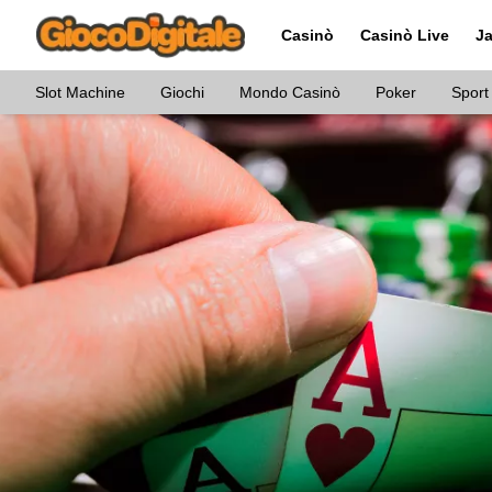
Casinò
Casinò Live
J
Slot Machine
Giochi
Mondo Casinò
Poker
Sport