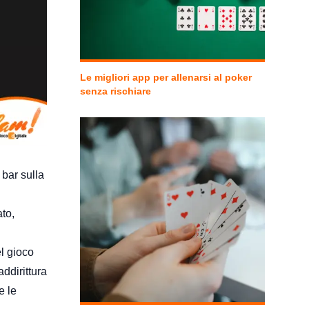
Le migliori app per allenarsi al poker
senza rischiare
bar sulla
ato,
el gioco
addirittura
e le