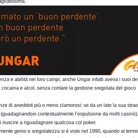
agliatissima.
nza e abilità nei loro campi, anche Ungar infatti aveva i suoi d
a cocaina e alcol, senza contare la gestione sregolata del gioco
ze di aneddoti più o meno clamorosi: se da un lato la sua strao
(guadagnandosi contestualmente l’espulsione da molti casinò), 
 riuscire a riguadagnare qualcosa col poker.
lmente genio e sregolatezza si è visto nel 1990, quando al termi