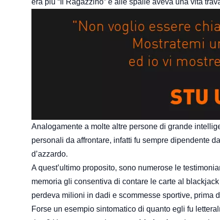
era più “Il Ragazzino” e alle spalle aveva una vita trav
Analogamente a molte altre persone di grande intellige
personali da affrontare, infatti fu sempre dipendente d
d’azzardo.
A quest’ultimo proposito, sono numerose le testimonian
memoria gli consentiva di contare le carte al
blackjack
perdeva milioni in
dadi
e scommesse sportive, prima di
Forse un esempio sintomatico di quanto egli fu lettera