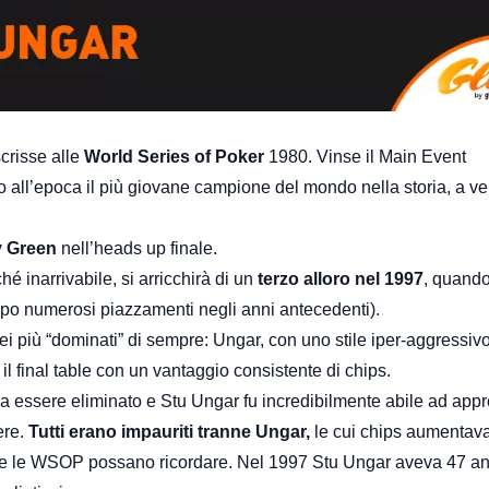
scrisse alle
World Series of Poker
1980. Vinse il Main Event
o all’epoca il più giovane campione del mondo nella storia, a ve
y Green
nell’heads up finale.
hé inarrivabile, si arricchirà di un
terzo alloro nel 1997
, quando
opo numerosi piazzamenti negli anni antecedenti).
dei più “dominati” di sempre: Ungar, con uno stile iper-aggressiv
il final table con un vantaggio consistente di chips.
 essere eliminato e Stu Ungar fu incredibilmente abile ad appro
ere.
Tutti erano impauriti tranne Ungar,
le cui chips aumentav
 che le WSOP possano ricordare. Nel 1997 Stu Ungar aveva 47 an