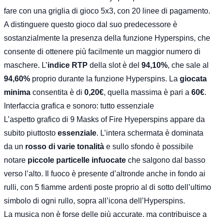
fare con una griglia di gioco 5x3, con 20 linee di pagamento.
A distinguere questo gioco dal suo predecessore è
sostanzialmente la presenza della funzione Hyperspins, che
consente di ottenere più facilmente un maggior numero di
maschere. L’
indice RTP
della slot è del
94,10%
, che sale al
94,60%
proprio durante la funzione Hyperspins. La
giocata
minima
consentita è di
0,20€
, quella massima è pari a
60€
.
Interfaccia grafica e sonoro: tutto essenziale
L’aspetto grafico di 9 Masks of Fire Hyeperspins appare da
subito piuttosto
essenziale
. L’intera schermata è dominata
da un
rosso di varie tonalità
e sullo sfondo è possibile
notare
piccole particelle infuocate
che salgono dal basso
verso l’alto. Il fuoco è presente d’altronde anche in fondo ai
rulli, con 5 fiamme ardenti poste proprio al di sotto dell’ultimo
simbolo di ogni rullo, sopra all’icona dell’Hyperspins.
La musica non è forse delle più accurate, ma contribuisce a