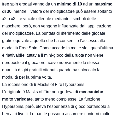
free spin erogati vanno da un
minimo di 10
ad un
massimo
di 30
, mentre il valore del moltiplicatore può essere soltanto
x2 o x3. Le vincite ottenute mediante i simboli delle
maschere, però, non vengono influenzate dall’applicazione
del moltiplicatore. La puntata di riferimento delle giocate
gratis equivale a quella che ha consentito l’accesso alla
modalità Free Spin. Come accade in molte slot, quest’ultima
è riattivabile, tuttavia il mini-gioco della ruota non viene
riproposto e il giocatore riceve nuovamente la stessa
quantità di giri gratuiti ottenuti quando ha sbloccato la
modalità per la prima volta.
La recensione di 9 Masks of Fire Hyperspins
L’originale 9 Masks of Fire non godeva di
meccaniche
molto variegate
, tanto meno complesse. La funzione
Hyperspins, però, eleva l’esperienza di gioco portandola a
ben altri livelli. Le partite possono assumere contorni molto