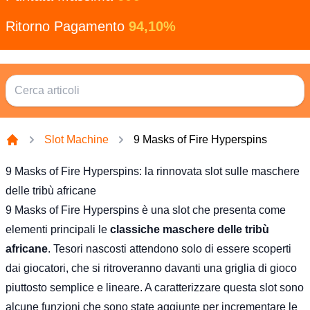
Ritorno Pagamento
94,10%
Slot Machine
9 Masks of Fire Hyperspins
Casa
9 Masks of Fire Hyperspins: la rinnovata slot sulle maschere
delle tribù africane
9 Masks of Fire Hyperspins è una slot che presenta come
elementi principali le
classiche maschere delle tribù
africane
. Tesori nascosti attendono solo di essere scoperti
dai giocatori, che si ritroveranno davanti una griglia di gioco
piuttosto semplice e lineare. A caratterizzare questa slot sono
alcune funzioni che sono state aggiunte per incrementare le