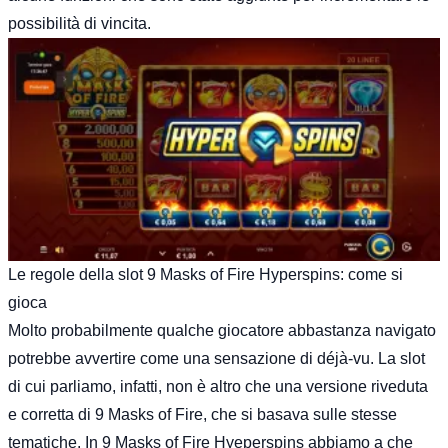
possibilità di vincita.
Le regole della slot 9 Masks of Fire Hyperspins: come si
gioca
Molto probabilmente qualche giocatore abbastanza navigato
potrebbe avvertire come una sensazione di déjà-vu. La slot
di cui parliamo, infatti, non è altro che una versione riveduta
e corretta di
9 Masks of Fire
, che si basava sulle stesse
tematiche. In 9 Masks of Fire Hyeperspins abbiamo a che