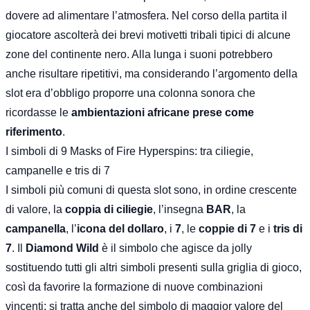
dovere ad alimentare l’atmosfera. Nel corso della partita il
giocatore ascolterà dei brevi motivetti tribali tipici di alcune
zone del continente nero. Alla lunga i suoni potrebbero
anche risultare ripetitivi, ma considerando l’argomento della
slot era d’obbligo proporre una colonna sonora che
ricordasse le
ambientazioni africane prese come
riferimento
.
I simboli di 9 Masks of Fire Hyperspins: tra ciliegie,
campanelle e tris di 7
I simboli più comuni di questa slot sono, in ordine crescente
di valore, la
coppia di ciliegie
, l’insegna
BAR
, la
campanella
, l’
icona del dollaro
, i
7
, le
coppie di 7
e i
tris di
7
. Il
Diamond Wild
è il simbolo che agisce da jolly
sostituendo tutti gli altri simboli presenti sulla griglia di gioco,
così da favorire la formazione di nuove combinazioni
vincenti; si tratta anche del simbolo di maggior valore del