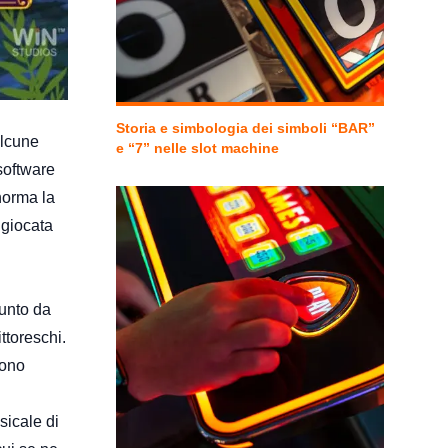
Storia e simbologia dei simboli “BAR”
alcune
e “7” nelle slot machine
software
norma la
a giocata
punto da
ttoreschi.
iono
sicale di