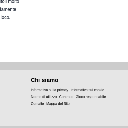
toli molto
mpiamente
gioco.
Chi siamo
Informativa sulla privacy
Informativa sui cookie
Norme di utilizzo
Contratto
Gioco responsabile
Contatto
Mappa del Sito