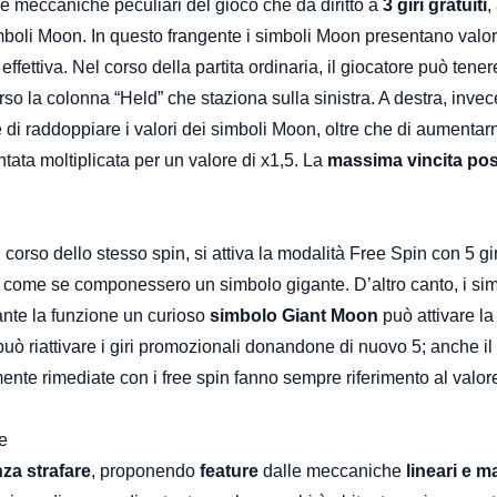
le meccaniche peculiari del gioco che dà diritto a
3 giri gratuiti
,
boli Moon. In questo frangente i simboli Moon presentano valori
fettiva. Nel corso della partita ordinaria, il giocatore può tener
so la colonna “Held” che staziona sulla sinistra. A destra, invec
 di raddoppiare i valori dei simboli Moon, oltre che di aumentar
tata moltiplicata per un valore di x1,5. La
massima vincita pos
orso dello stesso spin, si attiva la modalità Free Spin con 5 giri
me come se componessero un simbolo gigante. D’altro canto, i sim
ante la funzione un curioso
simbolo Giant Moon
può attivare la
 può riattivare i giri promozionali donandone di nuovo 5; anche il
mente rimediate con i free spin fanno sempre riferimento al valor
re
nza strafare
, proponendo
feature
dalle meccaniche
lineari e m