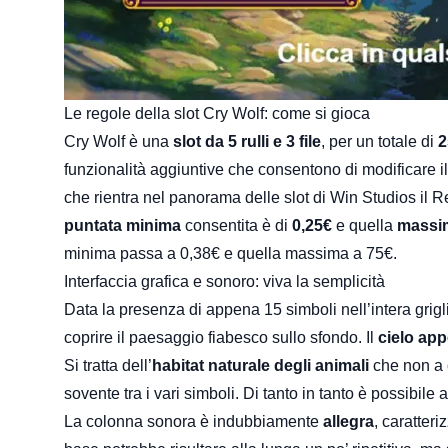
Le regole della slot Cry Wolf: come si gioca
Cry Wolf è una
slot da 5 rulli e 3 file
, per un totale di
2
funzionalità aggiuntive che consentono di modificare il 
che rientra nel panorama delle
slot di Win Studios
il R
puntata minima
consentita è di
0,25€
e quella
massi
minima passa a 0,38€ e quella massima a 75€.
Interfaccia grafica e sonoro: viva la semplicità
Data la presenza di appena 15 simboli nell’intera grig
coprire il paesaggio fiabesco sullo sfondo. Il
cielo ap
Si tratta dell’
habitat naturale degli animali
che non a c
sovente tra i vari simboli. Di tanto in tanto è possibile
La colonna sonora è indubbiamente
allegra
, caratter