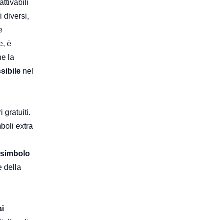
 attivabili
 diversi,
e
e, è
ne la
sibile
nel
 gratuiti.
boli extra
simbolo
e della
ai