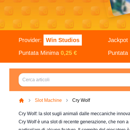
Provider:
Win Studios
Jackpot 
Puntata Minima
0,25 €
Puntata
Slot Machine
Cry Wolf
Casa
Cry Wolf: la slot sugli animali dalle meccaniche innova
Cry Wolf è una slot di recente generazione, che non a 
particolare di alcune feature. Il compito del giocatore è