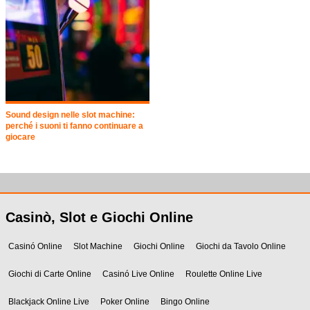
Sound design nelle slot machine:
perché i suoni ti fanno continuare a
giocare
Casinò, Slot e Giochi Online
Casinó Online
Slot Machine
Giochi Online
Giochi da Tavolo Online
Giochi di Carte Online
Casinó Live Online
Roulette Online Live
Blackjack Online Live
Poker Online
Bingo Online