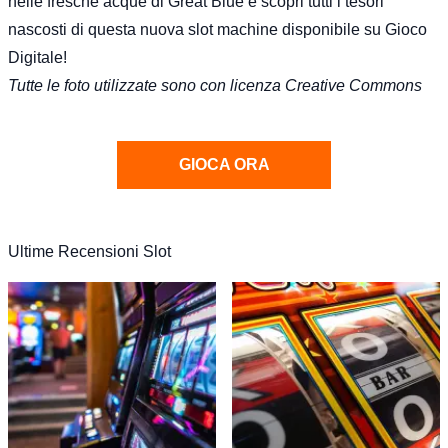
nelle fresche acque di Great Blue e scopri tutti i tesori
nascosti di questa
nuova slot machine
disponibile su Gioco
Digitale!
Tutte le foto utilizzate sono con licenza Creative Commons
GIOCA ORA
Ultime Recensioni Slot