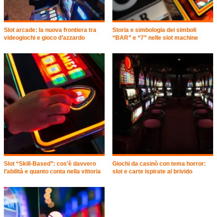
Slot arcade: la nuova frontiera tra
Storia e simbologia dei simboli
videogiochi e gioco d’azzardo
“BAR” e “7” nelle slot machine
Slot “Skill-Based”: cos’è davvero
Giochi da casinò con tema horror:
l’abilità e quanto conta nella vittoria
slot e carte ispirate al brivido