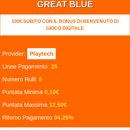
GREAT BLUE
100€ SUBITO CON IL BONUS DI BENVENUTO DI
GIOCO DIGITALE
Provider:
Playtech
Linee Pagamento:
25
Numero Rulli:
5
Puntata Minima
0,10€
Puntata Massima
12,50€
Ritorno Pagamento
94,25%