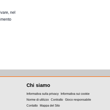
ivare, nel
rimento
Chi siamo
Informativa sulla privacy
Informativa sui cookie
Norme di utilizzo
Contratto
Gioco responsabile
Contatto
Mappa del Sito