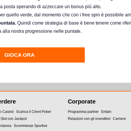
a posta sperando di azzeccare un bonus più alto.
per quello verde, dal momento che con i free spin è possibile arr
 puntata.
Quindi come strategia di base è bene tenere come rife
 alla nostra progressione nelle puntate.
GIOCA ORA
erdere
Corporate
o Casinò
Scarica il Client Poker
Programma partner
Entain
Slot con Jackpot
Relazioni con gli investitori
Carriere
tantanea
Scommesse Sportive