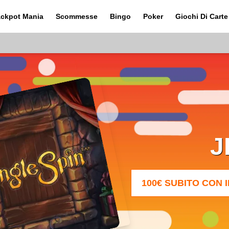
ackpot Mania
Scommesse
Bingo
Poker
Giochi Di Carte
J
100€ SUBITO CON 