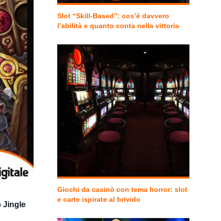
Slot “Skill-Based”: cos’è davvero
l’abilità e quanto conta nella vittoria
Giochi da casinò con tema horror: slot
e carte ispirate al brivido
o
Jingle