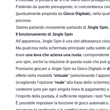
Partendo da questo presupposto, in concomitanza con i
(puntualmente proposta da
Gioco Digitale
), nella qua
preziose.
Stiamo parlando ovviamente parlando di
Jingle Spin,
Il funzionamento di Jingle Spin
All’apparenza, Jingle Spin è una slot abbastanza classi
Ma qualcosa nella schermata principale salta subito all’
tirare
una leva che aziona una ruota
, corrispondente
uno spin, anche la rotazione di questa ruota che può ga
Possiamo giocare a Jingle Spin su Gioco Digitale in
d
offerto nella modalità “
virtuale
” (selezionando l’apposit
(scegliendo l’opzione “
reale
” alla base dello schermo)
centesimi (uno per ogni singola linea di pagamento) a 
l’importo della puntata, è sufficiente regolare i tasti “liv
È possibile impostare la funzione di gioco automatico,
osservare lo spettacolo e le combinazioni che a poco 