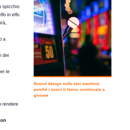
o spicchio
lfo in elfo
irà,
o a
i dei
er le
Sound design nelle slot machine:
perché i suoni ti fanno continuare a
giocare
o rendere
non