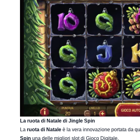
La ruota di Natale di Jingle Spin
La
ruota di Natale
è la vera innovazione portata da q
Spin
una delle
migliori slot di Gioco Digitale
.