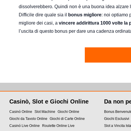
dissolverebbero. Quindi non è una buona idea alzare l
Difficile dire quale sia il
bonus migliore
: noi optiamo 
migliore dei casi, a
vincere addirittura 1000 volte la
l’uscita di questo bonus per dare una cadenza ordinata
Casinò, Slot e Giochi Online
Da non p
Casinó Online
Slot Machine
Giochi Online
Bonus Benvenut
Giochi da Tavolo Online
Giochi di Carte Online
Giochi Esclusivi
Casinó Live Online
Roulette Online Live
Slot a Vincita Is