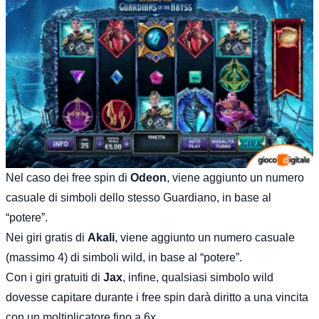
Nel caso dei free spin di
Odeon
, viene aggiunto un numero
casuale di simboli dello stesso Guardiano, in base al
“potere”.
Nei giri gratis di
Akali
, viene aggiunto un numero casuale
(massimo 4) di simboli wild, in base al “potere”.
Con i giri gratuiti di
Jax
, infine, qualsiasi simbolo wild
dovesse capitare durante i free spin darà diritto a una vincita
con un moltiplicatore fino a 6x.