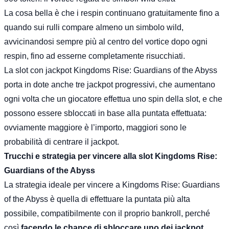
La cosa bella è che i respin continuano gratuitamente fino a
quando sui rulli compare almeno un simbolo wild,
avvicinandosi sempre più al centro del vortice dopo ogni
respin, fino ad esserne completamente risucchiati.
La
slot con jackpot
Kingdoms Rise: Guardians of the Abyss
porta in dote anche tre jackpot progressivi, che aumentano
ogni volta che un giocatore effettua uno spin della slot, e che
possono essere sbloccati in base alla puntata effettuata:
ovviamente maggiore è l’importo, maggiori sono le
probabilità di centrare il jackpot.
Trucchi e strategia per vincere alla slot Kingdoms Rise:
Guardians of the Abyss
La strategia ideale per vincere a Kingdoms Rise: Guardians
of the Abyss è quella di effettuare la puntata più alta
possibile, compatibilmente con il proprio bankroll, perché
così
facendo le chance di sbloccare uno dei jackpot