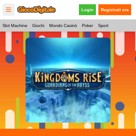
Login
Registrati ora
Open main menu
Slot Machine
Giochi
Mondo Casinò
Poker
Sport