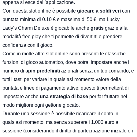
appena si esce dall’applicazione.
Con questa slot online è possibile
giocare a soldi veri
con
puntata minima di 0.10 € e massima di 50 €, ma Lucky
Lady’s Charm Deluxe è giocabile anche
gratis
grazie alla
modalità free play che ti permette di divertirti e prendere
confidenza con il gioco.
Come in molte altre slot online sono presenti le classiche
funzioni di gioco automatico, dove potrai impostare anche il
numero di
spin predefiniti
azionati senza un tuo comando, e
tutti i tasti per variare in qualsiasi momento valore della
puntata e linee di pagamento attive: questo ti permetterà di
impostare anche
una strategia di base
per far fruttare nel
modo migliore ogni gettone giocato.
Durante una sessione è possibile ricaricare il conto in
qualsiasi momento, ma senza superare i 1.000 euro a
sessione (considerando il diritto di partecipazione iniziale e i