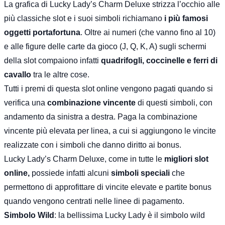
La grafica di Lucky Lady’s Charm Deluxe strizza l’occhio alle
più classiche slot e i suoi simboli richiamano
i più famosi
oggetti portafortuna
. Oltre ai numeri (che vanno fino al 10)
e alle figure delle carte da gioco (J, Q, K, A) sugli schermi
della slot compaiono infatti
quadrifogli, coccinelle e ferri di
cavallo
tra le altre cose.
Tutti i premi di questa slot online vengono pagati quando si
verifica una
combinazione vincente
di questi simboli, con
andamento da sinistra a destra. Paga la combinazione
vincente più elevata per linea, a cui si aggiungono le vincite
realizzate con i simboli che danno diritto ai bonus.
Lucky Lady’s Charm Deluxe, come in tutte le
migliori slot
online,
possiede infatti alcuni
simboli speciali
che
permettono di approfittare di vincite elevate e partite bonus
quando vengono centrati nelle linee di pagamento.
Simbolo Wild
: la bellissima Lucky Lady è il simbolo wild