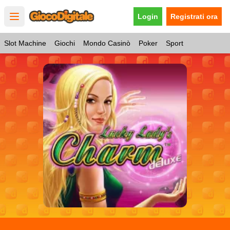
Login
Registrati ora
Open main menu
Slot Machine
Giochi
Mondo Casinò
Poker
Sport