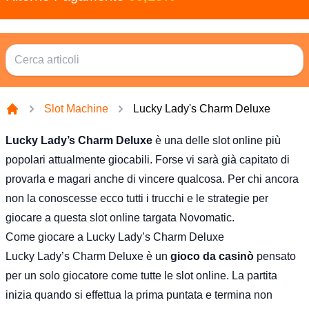
Slot Machine
Lucky Lady's Charm Deluxe
Casa
Lucky Lady’s Charm Deluxe
è una delle slot online più
popolari attualmente giocabili. Forse vi sarà già capitato di
provarla e magari anche di vincere qualcosa. Per chi ancora
non la conoscesse ecco tutti i trucchi e le strategie per
giocare a questa slot online targata Novomatic.
Come giocare a Lucky Lady’s Charm Deluxe
Lucky Lady’s Charm Deluxe è un
gioco da casinò
pensato
per un solo giocatore come tutte le slot online. La partita
inizia quando si effettua la prima puntata e termina non