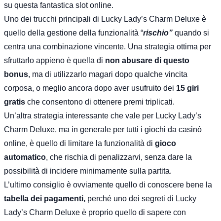
su questa fantastica slot online.
Uno dei trucchi principali di Lucky Lady’s Charm Deluxe è
quello della gestione della funzionalità “
rischio”
quando si
centra una combinazione vincente. Una strategia ottima per
sfruttarlo appieno è quella di
non abusare di questo
bonus
, ma di utilizzarlo magari dopo qualche vincita
corposa, o meglio ancora dopo aver usufruito dei
15 giri
gratis
che consentono di ottenere premi triplicati.
Un’altra strategia interessante che vale per Lucky Lady’s
Charm Deluxe, ma in generale per tutti i giochi da casinò
online, è quello di limitare la funzionalità di
gioco
automatico
, che rischia di penalizzarvi, senza dare la
possibilità di incidere minimamente sulla partita.
L’ultimo consiglio è ovviamente quello di conoscere bene la
tabella dei pagamenti,
perché uno dei segreti di Lucky
Lady’s Charm Deluxe è proprio quello di sapere con