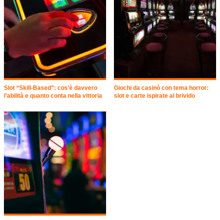
Slot “Skill-Based”: cos’è davvero
Giochi da casinò con tema horror:
l’abilità e quanto conta nella vittoria
slot e carte ispirate al brivido