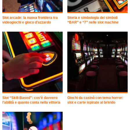
Slot arcade: la nuova frontiera tra
Storia e simbologia dei simboli
videogiochi e gioco d’azzardo
“BAR” e “7” nelle slot machine
Slot “Skill-Based”: cos’è davvero
Giochi da casinò con tema horror:
l’abilità e quanto conta nella vittoria
slot e carte ispirate al brivido