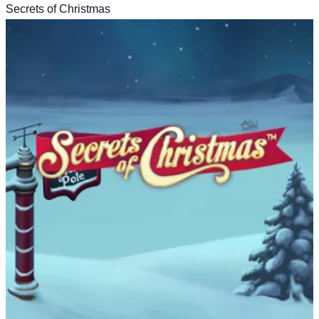
Secrets of Christmas