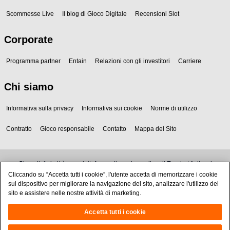
Scommesse Live
Il blog di Gioco Digitale
Recensioni Slot
Corporate
Programma partner
Entain
Relazioni con gli investitori
Carriere
Chi siamo
Informativa sulla privacy
Informativa sui cookie
Norme di utilizzo
Contratto
Gioco responsabile
Contatto
Mappa del Sito
Giocodigitale.it è una piattaforma di gaming online di Eurobet Italia srl
unipersonale e opera sul territorio italiano con la Concessione GAD 16014 (ex
Cliccando su “Accetta tutti i cookie”, l'utente accetta di memorizzare i cookie
15028) e opera sul territorio italiano. ADM - Agenzia delle Dogane e dei
sul dispositivo per migliorare la navigazione del sito, analizzare l'utilizzo del
Monopoli - regola il comparto del gioco pubblico in Italia: per maggiori
sito e assistere nelle nostre attività di marketing.
informazioni consulta il sito https://adm.gov.it
Accetta tutti i cookie