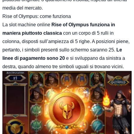
media del mercato.
Rise of Olympus: come funziona
La
slot machine online
Rise of Olympus funziona in
maniera piuttosto classica
con un corpo di 5 rulli in
colonna, disposti sull’ampiezza di 5 righe. A posizioni piene,
pertanto, i simboli presenti sullo schermo saranno 25.
Le
linee di pagamento sono 20
e si sviluppano da sinistra a
destra, quando almeno tre simboli uguali si trovano vicini.