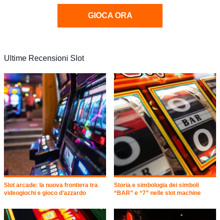
GIOCA ORA
Ultime Recensioni Slot
Slot arcade: la nuova frontiera tra
Storia e simbologia dei simboli
videogiochi e gioco d’azzardo
“BAR” e “7” nelle slot machine