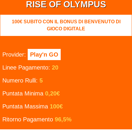
RISE OF OLYMPUS
100€ SUBITO CON IL BONUS DI BENVENUTO DI
GIOCO DIGITALE
Provider:
Play'n GO
Linee Pagamento:
20
Numero Rulli:
5
Puntata Minima
0,20€
Puntata Massima
100€
Ritorno Pagamento
96,5%