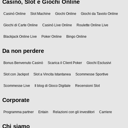
Casinò, Slot e Giochi Online
Casinó Online
Slot Machine
Giochi Online
Giochi da Tavolo Online
Giochi di Carte Online
Casinó Live Online
Roulette Online Live
Blackjack Online Live
Poker Online
Bingo Online
Da non perdere
Bonus Benvenuto Casinò
Scarica il Client Poker
Giochi Esclusivi
Slot con Jackpot
Slot a Vincita Istantanea
Scommesse Sportive
Scommesse Live
Il blog di Gioco Digitale
Recensioni Slot
Corporate
Programma partner
Entain
Relazioni con gli investitori
Carriere
Chi siamo