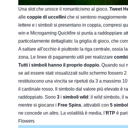
Una slot che unisce il romanticismo al gioco.
Tweet H
alle
coppie di uccellini
che si sentono maggiormente li
lettere e i simboli si presentano in coppia, compresi que
win e Microgaming Quickfire si punta a raddoppiare att
particolarmente dettagliato: la griglia di gioco, che con
A saltare all’occhio è piuttosto la riga centrale, ossia
zona. Le linee di pagamento utili per realizzare
combin
Tutti i simboli hanno il proprio doppio
. Quando sui r
se ad essere stati visualizzati sullo schermo fossero 2 
restituiscono una vincita se ripetuti da 3 a massimo 10 
il cardinale rosso. Il simbolo dal valore più elevato è 
raddoppiato. Sono
3
i
simboli wild
: il wild simbolo, i
mentre si giocano i
Free Spins
, attivabili con
5 simbol
ne concede un altro. La volatilità è media, l’
RTP
è pari
Flowers