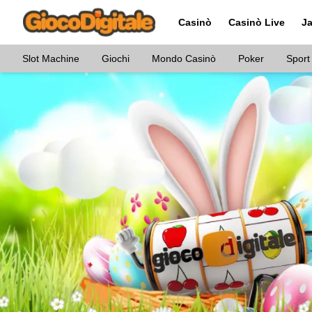
Casinò
Casinò Live
J
Slot Machine
Giochi
Mondo Casinò
Poker
Sport