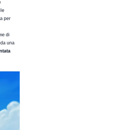
e
lle
ta per
me di
e da una
ntata