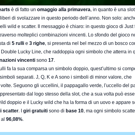
earts
è di fatto un
omaggio alla primavera
, in quanto è una slo
beri di svolazzare in questo periodo dell’anno. Non solo: anch
lli wild e scatter. Il messaggio è chiaro: in questo gioco di Just 
raverso molteplici combinazioni vincenti. Lo sfondo del gioco n
sta di
5 rulli
e
3 righe
, si presenta nel bel mezzo di un bosco co
 la Double Lucky Line, che raddoppia ogni simbolo che atterra in 
azioni vincenti
sono
17
.
ulli fa la sua comparsa un simbolo doppio, quest’ultimo si com
simboli separati. J, Q, K e A sono i simboli di minor valore, che
volte. Seguono gli uccellini, il pappagallo verde, l'uccello del p
rappresentato dal logo stesso della slot, che a sua volta può esse
l wild doppio e il Lucky wild che ha la forma di un uovo e appare s
i scatter
. I
giri gratuiti
sono di
base 10
, ma ogni simbolo scatte
 al
96,08%
.