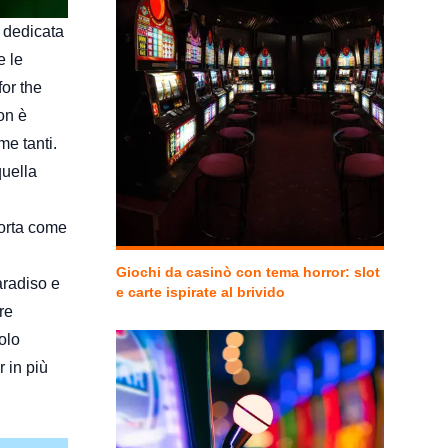
t dedicata
e le
for the
on è
me tanti.
quella
porta come
Giochi da casinò con tema horror: slot
aradiso e
e carte ispirate al brivido
re
olo
r in più