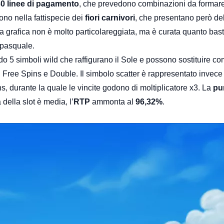
0 linee di pagamento
, che prevedono combinazioni da formar
ono nella fattispecie dei
fiori carnivori
, che presentano però de
a grafica non è molto particolareggiata, ma è curata quanto bas
 pasquale.
o 5 simboli wild che raffigurano il Sole e possono sostituire co
elli Free Spins e Double. Il simbolo scatter è rappresentato invec
s, durante la quale le vincite godono di moltiplicatore x3. La
pu
à della slot è media, l’
RTP
ammonta al
96,32%
.