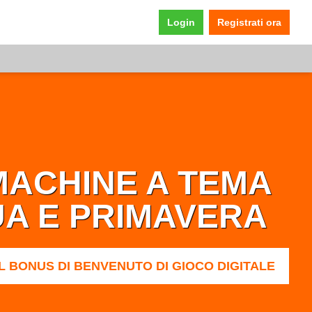
Login
Registrati ora
MACHINE A TEMA
A E PRIMAVERA
IL BONUS DI BENVENUTO DI GIOCO DIGITALE