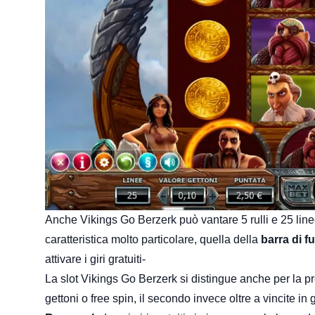
Anche Vikings Go Berzerk può vantare 5 rulli e 25 lin
caratteristica molto particolare, quella della
barra di fu
attivare i giri gratuiti-
La slot Vikings Go Berzerk si distingue anche per la 
gettoni o free spin, il secondo invece oltre a vincite in 