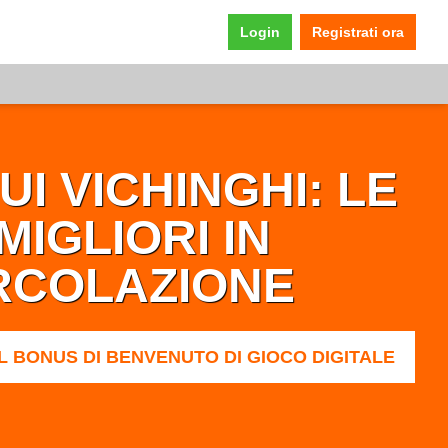
Login
Registrati ora
UI VICHINGHI: LE
 MIGLIORI IN
RCOLAZIONE
IL BONUS DI BENVENUTO DI GIOCO DIGITALE