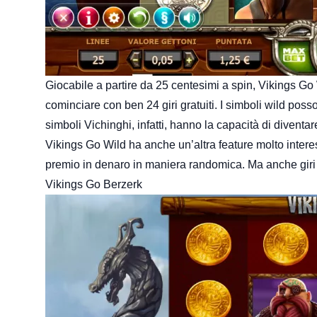
Giocabile a partire da 25 centesimi a spin, Vikings Go
cominciare con ben 24 giri gratuiti. I simboli wild poss
simboli Vichinghi, infatti, hanno la capacità di diventa
Vikings Go Wild ha anche un’altra feature molto intere
premio in denaro in maniera randomica. Ma anche giri gr
Vikings Go Berzerk