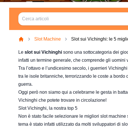
Slot Machine
Slot sui Vichinghi: le 5 migli
Casa
Le
slot sui Vichinghi
sono una sottocategoria dei gioch
infatti un termine generale, che comprende gli uomini
Tra l’ottavo e l’undicesimo secolo, i guerrieri Vichingh
tra le isole britanniche, terrorizzando le coste a bordo 
guerra.
Oggi però non siamo qui a celebrarne le gesta in batta
Vichinghi che potete trovare in circolazione!
Slot Vichinghi, la nostra top 5
Non è stato facile selezionare le migliori slot machine
tema è stato infatti utilizzato da molti sviluppatori di 