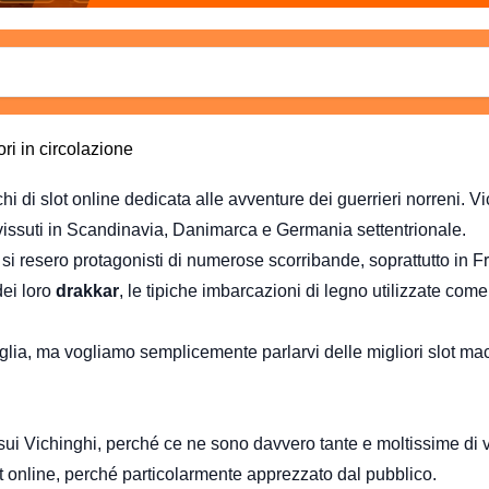
ori in circolazione
i di slot online dedicata alle avventure dei guerrieri norreni. V
 vissuti in Scandinavia, Danimarca e Germania settentrionale.
i si resero protagonisti di numerose scorribande, soprattutto in F
dei loro
drakkar
, le tipiche imbarcazioni di legno utilizzate com
glia, ma vogliamo semplicemente parlarvi delle migliori slot ma
 sui Vichinghi, perché ce ne sono davvero tante e moltissime di va
slot online, perché particolarmente apprezzato dal pubblico.