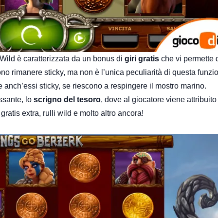
 Wild è caratterizzata da un bonus di
giri gratis
che vi permette 
ono rimanere sticky, ma non è l’unica peculiarità di questa funzio
re anch’essi sticky, se riescono a respingere il mostro marino.
ssante, lo
scrigno del tesoro
, dove al giocatore viene attribuito
atis extra, rulli wild e molto altro ancora!