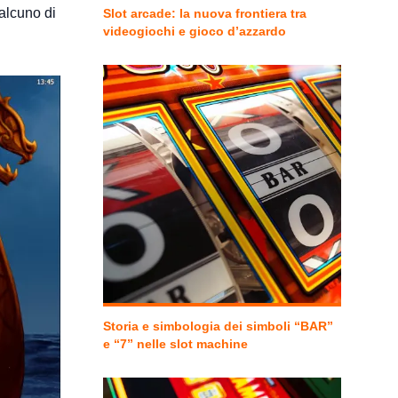
ualcuno di
Slot arcade: la nuova frontiera tra
videogiochi e gioco d’azzardo
!
Storia e simbologia dei simboli “BAR”
e “7” nelle slot machine