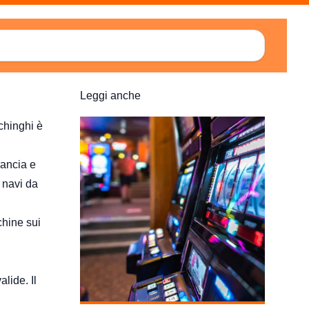
Leggi anche
ichinghi è
rancia e
e navi da
chine sui
lide. Il