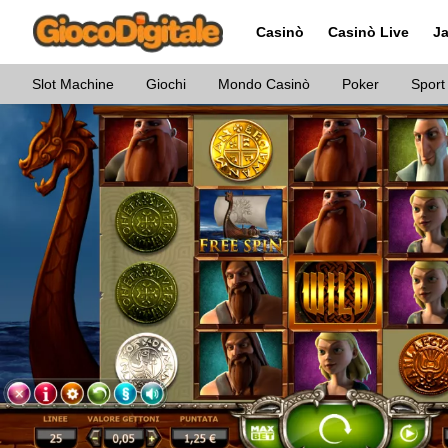
Casinò
Casinò Live
J
Slot Machine
Giochi
Mondo Casinò
Poker
Sport