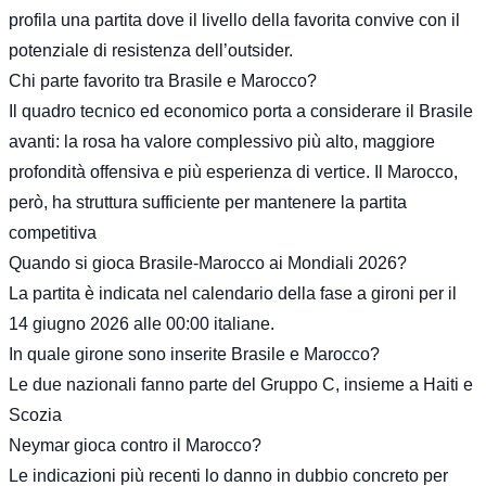
profila una partita dove il livello della favorita convive con il
potenziale di resistenza dell’outsider.
Chi parte favorito tra Brasile e Marocco?
Il quadro tecnico ed economico porta a considerare il Brasile
avanti: la rosa ha valore complessivo più alto, maggiore
profondità offensiva e più esperienza di vertice. Il Marocco,
però, ha struttura sufficiente per mantenere la partita
competitiva
Quando si gioca Brasile-Marocco ai Mondiali 2026?
La partita è indicata nel calendario della fase a gironi per il
14 giugno 2026 alle 00:00 italiane.
In quale girone sono inserite Brasile e Marocco?
Le due nazionali fanno parte del Gruppo C, insieme a Haiti e
Scozia
Neymar gioca contro il Marocco?
Le indicazioni più recenti lo danno in dubbio concreto per