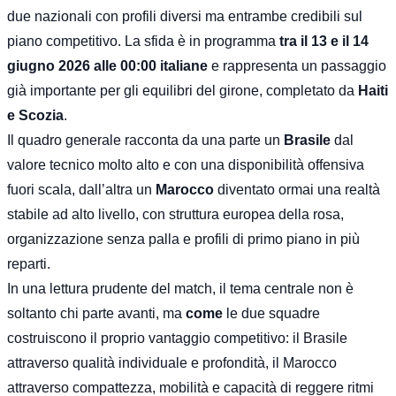
due nazionali con profili diversi ma entrambe credibili sul
piano competitivo. La sfida è in programma
tra il 13 e il 14
giugno 2026 alle 00:00 italiane
e rappresenta un passaggio
già importante per gli equilibri del girone, completato da
Haiti
e Scozia
.
Il quadro generale racconta da una parte un
Brasile
dal
valore tecnico molto alto e con una disponibilità offensiva
fuori scala, dall’altra un
Marocco
diventato ormai una realtà
stabile ad alto livello, con struttura europea della rosa,
organizzazione senza palla e profili di primo piano in più
reparti.
In una lettura prudente del match, il tema centrale non è
soltanto chi parte avanti, ma
come
le due squadre
costruiscono il proprio vantaggio competitivo: il Brasile
attraverso qualità individuale e profondità, il Marocco
attraverso compattezza, mobilità e capacità di reggere ritmi