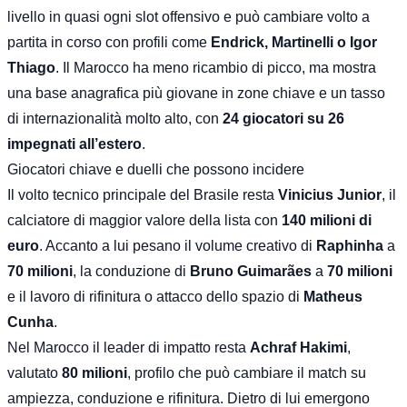
livello in quasi ogni slot offensivo e può cambiare volto a
partita in corso con profili come
Endrick, Martinelli o Igor
Thiago
. Il Marocco ha meno ricambio di picco, ma mostra
una base anagrafica più giovane in zone chiave e un tasso
di internazionalità molto alto, con
24 giocatori su 26
impegnati all’estero
.
Giocatori chiave e duelli che possono incidere
Il volto tecnico principale del Brasile resta
Vinicius Junior
, il
calciatore di maggior valore della lista con
140 milioni di
euro
. Accanto a lui pesano il volume creativo di
Raphinha
a
70 milioni
, la conduzione di
Bruno Guimarães
a
70 milioni
e il lavoro di rifinitura o attacco dello spazio di
Matheus
Cunha
.
Nel Marocco il leader di impatto resta
Achraf Hakimi
,
valutato
80 milioni
, profilo che può cambiare il match su
ampiezza, conduzione e rifinitura. Dietro di lui emergono