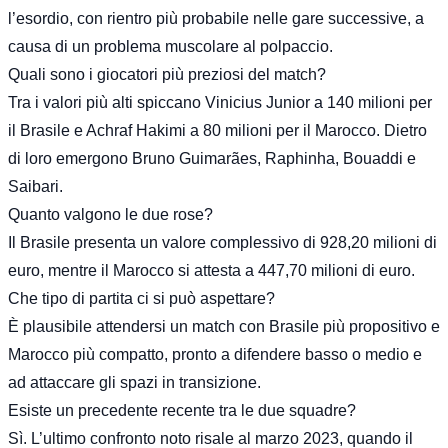
l’esordio, con rientro più probabile nelle gare successive, a
causa di un problema muscolare al polpaccio.
Quali sono i giocatori più preziosi del match?
Tra i valori più alti spiccano Vinicius Junior a 140 milioni per
il Brasile e Achraf Hakimi a 80 milioni per il Marocco. Dietro
di loro emergono Bruno Guimarães, Raphinha, Bouaddi e
Saibari.
Quanto valgono le due rose?
Il Brasile presenta un valore complessivo di 928,20 milioni di
euro, mentre il Marocco si attesta a 447,70 milioni di euro.
Che tipo di partita ci si può aspettare?
È plausibile attendersi un match con Brasile più propositivo e
Marocco più compatto, pronto a difendere basso o medio e
ad attaccare gli spazi in transizione.
Esiste un precedente recente tra le due squadre?
Sì. L’ultimo confronto noto risale al marzo 2023, quando il