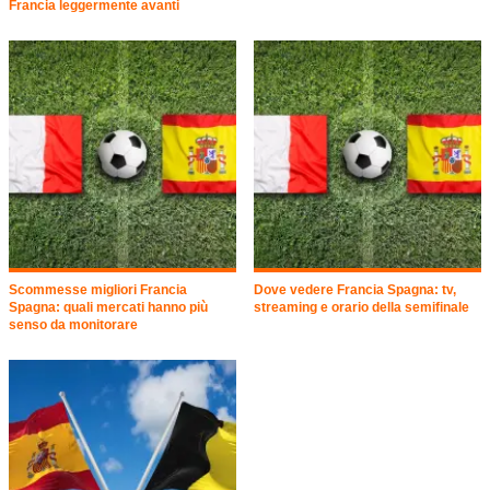
Francia leggermente avanti
Scommesse migliori Francia
Dove vedere Francia Spagna: tv,
Spagna: quali mercati hanno più
streaming e orario della semifinale
senso da monitorare