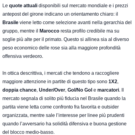
Le
quote attuali
disponibili sul mercato mondiale e i prezzi
antepost del girone indicano un orientamento chiaro: il
Brasile
viene letto come selezione avanti nella gerarchia del
gruppo, mentre il
Marocco
resta profilo credibile ma su
soglie più alte per il primato. Questo si allinea sia al diverso
peso economico delle rose sia alla maggiore profondità
offensiva verdeoro.
In ottica descrittiva, i mercati che tendono a raccogliere
maggiore attenzione in partite di questo tipo sono
1X2
,
doppia chance
,
Under/Over
,
Gol/No Gol
e
marcatori
. Il
mercato segnala di solito più fiducia nel Brasile quando la
partita viene letta come confronto fra favorita e outsider
organizzata, mentre sale l’interesse per linee più prudenti
quando l’avversario ha solidità difensiva e buona gestione
del blocco medio-basso.