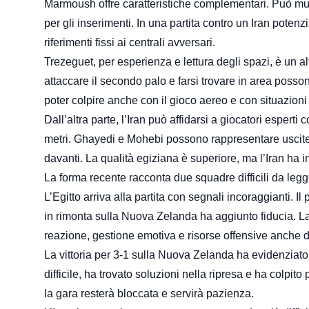
Marmoush offre caratteristiche complementari. Può muov
per gli inserimenti. In una partita contro un Iran pote
riferimenti fissi ai centrali avversari.
Trezeguet, per esperienza e lettura degli spazi, è un alt
attaccare il secondo palo e farsi trovare in area posso
poter colpire anche con il gioco aereo e con situazion
Dall’altra parte, l’Iran può affidarsi a giocatori esperti
metri. Ghayedi e Mohebi possono rappresentare uscite i
davanti. La qualità egiziana è superiore, ma l’Iran ha in
La forma recente racconta due squadre difficili da leg
L’Egitto arriva alla partita con segnali incoraggianti. I
in rimonta sulla Nuova Zelanda ha aggiunto fiducia. L
reazione, gestione emotiva e risorse offensive anche d
La vittoria per 3-1 sulla Nuova Zelanda ha evidenziato 
difficile, ha trovato soluzioni nella ripresa e ha colpit
la gara resterà bloccata e servirà pazienza.