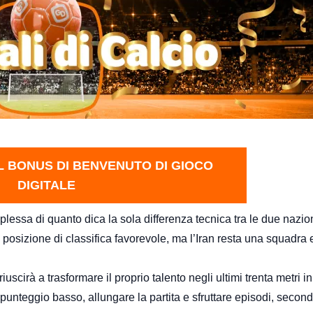
IL BONUS DI BENVENUTO DI GIOCO
DIGITALE
mplessa di quanto dica la sola differenza tecnica tra le due nazion
 posizione di classifica favorevole, ma l’Iran resta una squadra 
uscirà a trasformare il proprio talento negli ultimi trenta metri in
l punteggio basso, allungare la partita e sfruttare episodi, secon