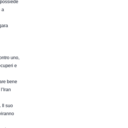
a possiede
o a
gara
contro uno,
ecuperi e
pare bene
l’Iran
 Il suo
rviranno