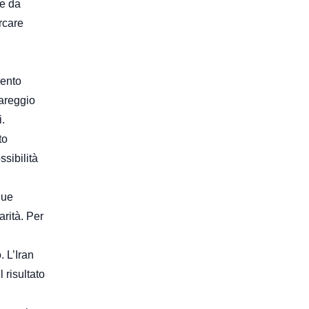
se da
rcare
lento
pareggio
.
to
ssibilità
due
arità. Per
. L’Iran
 risultato