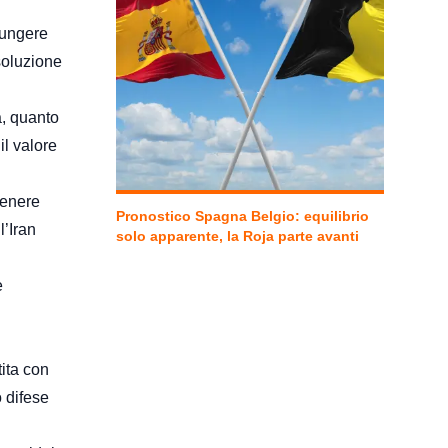
iungere
soluzione
a, quanto
il valore
tenere
Pronostico Spagna Belgio: equilibrio
l’Iran
solo apparente, la Roja parte avanti
e
tita con
o difese