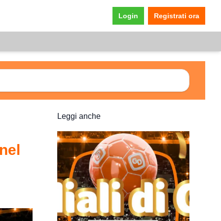
Login
Registrati ora
Leggi anche
 nel