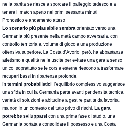
nella partita se riesce a sporcare il palleggio tedesco e a
tenere il match aperto nei primi sessanta minuti.
Pronostico e andamento atteso
Lo scenario più plausibile sembra
orientato verso una
Germania più presente nella metà campo avversaria, con
controllo territoriale, volume di gioco e una produzione
offensiva superiore. La Costa d’Avorio, però, ha abbastanza
atletismo e qualità nelle uscite per evitare una gara a senso
unico, soprattutto se le corsie esterne riescono a trasformare
recuperi bassi in ripartenze profonde.
In termini probabilistici
, l’equilibrio complessivo suggerisce
una sfida in cui la Germania parte avanti per densità tecnica,
varietà di soluzioni e abitudine a gestire partite da favorita,
ma non in un contesto del tutto privo di rischi.
La gara
potrebbe svilupparsi
con una prima fase di studio, una
Germania portata a consolidare il possesso e una Costa