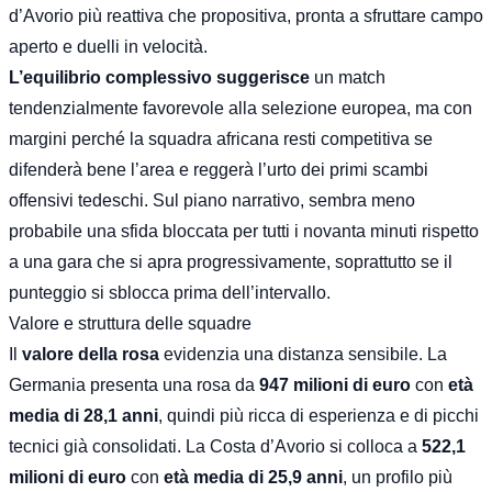
d’Avorio più reattiva che propositiva, pronta a sfruttare campo
aperto e duelli in velocità.
L’equilibrio complessivo suggerisce
un match
tendenzialmente favorevole alla selezione europea, ma con
margini perché la squadra africana resti competitiva se
difenderà bene l’area e reggerà l’urto dei primi scambi
offensivi tedeschi. Sul piano narrativo, sembra meno
probabile una sfida bloccata per tutti i novanta minuti rispetto
a una gara che si apra progressivamente, soprattutto se il
punteggio si sblocca prima dell’intervallo.
Valore e struttura delle squadre
Il
valore della rosa
evidenzia una distanza sensibile. La
Germania presenta una rosa da
947 milioni di euro
con
età
media di 28,1 anni
, quindi più ricca di esperienza e di picchi
tecnici già consolidati. La Costa d’Avorio si colloca a
522,1
milioni di euro
con
età media di 25,9 anni
, un profilo più