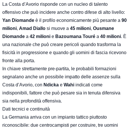
La Costa d’Avorio risponde con un nucleo di talento
offensivo che può incidere anche contro difese di alto livello:
Yan Diomande
è il profilo economicamente più pesante a
90
milioni
,
Amad Diallo
si muove a
45 milioni
,
Ousmane
Diomande
a
42 milioni
e
Bazoumana Touré
a
40 milioni
. È
una nazionale che può creare pericoli quando trasforma la
fisicità in progressione e quando gli uomini di fascia ricevono
fronte alla porta.
In chiave strettamente pre-partita, le probabili formazioni
segnalano anche un possibile impatto delle assenze sulla
Costa d’Avorio, con
Ndicka
e
Wahi
indicati come
indisponibili, fattore che può pesare sia in tenuta difensiva
sia nella profondità offensiva.
Dati tecnici e continuità
La Germania arriva con un impianto tattico piuttosto
riconoscibile: due centrocampisti per costruire, tre uomini