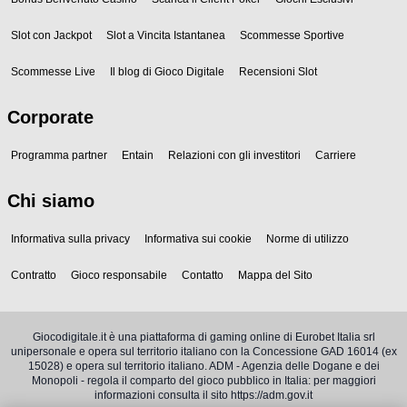
Slot con Jackpot
Slot a Vincita Istantanea
Scommesse Sportive
Scommesse Live
Il blog di Gioco Digitale
Recensioni Slot
Corporate
Programma partner
Entain
Relazioni con gli investitori
Carriere
Chi siamo
Informativa sulla privacy
Informativa sui cookie
Norme di utilizzo
Contratto
Gioco responsabile
Contatto
Mappa del Sito
Giocodigitale.it è una piattaforma di gaming online di Eurobet Italia srl
unipersonale e opera sul territorio italiano con la Concessione GAD 16014 (ex
15028) e opera sul territorio italiano. ADM - Agenzia delle Dogane e dei
Monopoli - regola il comparto del gioco pubblico in Italia: per maggiori
informazioni consulta il sito https://adm.gov.it