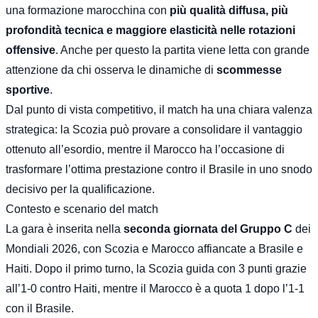
una formazione marocchina con
più qualità diffusa, più
profondità tecnica e maggiore elasticità nelle rotazioni
offensive
. Anche per questo la partita viene letta con grande
attenzione da chi osserva le dinamiche di
scommesse
sportive
.
Dal punto di vista competitivo, il match ha una chiara valenza
strategica: la Scozia può provare a consolidare il vantaggio
ottenuto all’esordio, mentre il Marocco ha l’occasione di
trasformare l’ottima prestazione contro il Brasile in uno snodo
decisivo per la qualificazione.
Contesto e scenario del match
La gara è inserita nella
seconda giornata del Gruppo C
dei
Mondiali 2026, con Scozia e Marocco affiancate a Brasile e
Haiti. Dopo il primo turno, la Scozia guida con 3 punti grazie
all’1-0 contro Haiti, mentre il Marocco è a quota 1 dopo l’1-1
con il Brasile.