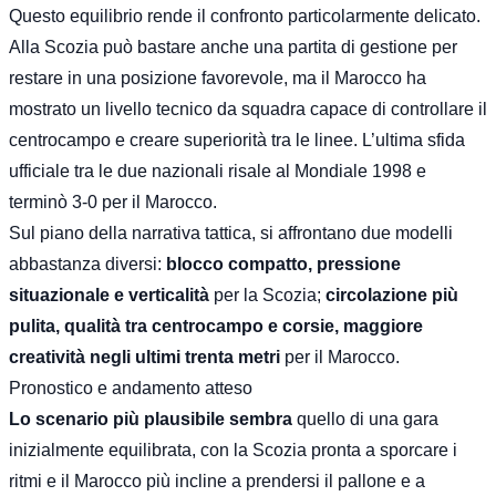
Questo equilibrio rende il confronto particolarmente delicato.
Alla Scozia può bastare anche una partita di gestione per
restare in una posizione favorevole, ma il Marocco ha
mostrato un livello tecnico da squadra capace di controllare il
centrocampo e creare superiorità tra le linee. L’ultima sfida
ufficiale tra le due nazionali risale al Mondiale 1998 e
terminò 3-0 per il Marocco.
Sul piano della narrativa tattica, si affrontano due modelli
abbastanza diversi:
blocco compatto, pressione
situazionale e verticalità
per la Scozia;
circolazione più
pulita, qualità tra centrocampo e corsie, maggiore
creatività negli ultimi trenta metri
per il Marocco.
Pronostico e andamento atteso
Lo scenario più plausibile sembra
quello di una gara
inizialmente equilibrata, con la Scozia pronta a sporcare i
ritmi e il Marocco più incline a prendersi il pallone e a