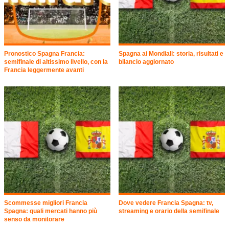
Pronostico Spagna Francia:
Spagna ai Mondiali: storia, risultati e
semifinale di altissimo livello, con la
bilancio aggiornato
Francia leggermente avanti
Scommesse migliori Francia
Dove vedere Francia Spagna: tv,
Spagna: quali mercati hanno più
streaming e orario della semifinale
senso da monitorare