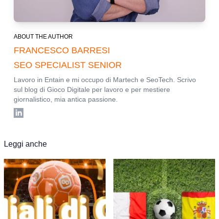
ABOUT THE AUTHOR
FRANCESCO BARRESI
SEO SPECIALIST SENIOR
Lavoro in Entain e mi occupo di Martech e SeoTech. Scrivo
sul blog di Gioco Digitale per lavoro e per mestiere
giornalistico, mia antica passione.
LinkedIn
Leggi anche