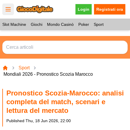
Login
Registrati ora
Open main menu
Slot Machine
Giochi
Mondo Casinò
Poker
Sport
Sport
Casa
Mondiali 2026 - Pronostico Scozia Marocco
Pronostico Scozia-Marocco: analisi
completa del match, scenari e
lettura del mercato
Published
Thu, 18 Jun 2026, 22:00