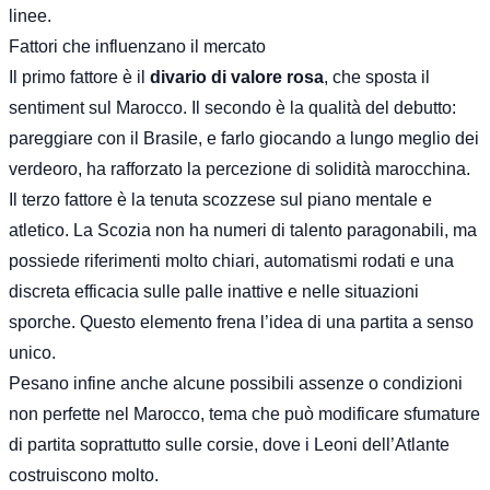
linee.
Fattori che influenzano il mercato
Il primo fattore è il
divario di valore rosa
, che sposta il
sentiment sul Marocco. Il secondo è la qualità del debutto:
pareggiare con il Brasile, e farlo giocando a lungo meglio dei
verdeoro, ha rafforzato la percezione di solidità marocchina.
Il terzo fattore è la tenuta scozzese sul piano mentale e
atletico. La Scozia non ha numeri di talento paragonabili, ma
possiede riferimenti molto chiari, automatismi rodati e una
discreta efficacia sulle palle inattive e nelle situazioni
sporche. Questo elemento frena l’idea di una partita a senso
unico.
Pesano infine anche alcune possibili assenze o condizioni
non perfette nel Marocco, tema che può modificare sfumature
di partita soprattutto sulle corsie, dove i Leoni dell’Atlante
costruiscono molto.