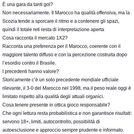
È una gara da tanti gol?
Non necessariamente. Il Marocco ha qualità offensiva, ma la
Scozia tende a sporcare il ritmo e a contenere gli spazi,
quindi il totale reti resta di interpretazione aperta
Cosa racconta il mercato 1X2?
Racconta una preferenza per il Marocco, coerente con il
maggiore talento diffuso e con la percezione costruita dopo
l’esordio contro il Brasile.
I precedenti hanno valore?
Storicamente c’è un solo precedente mondiale ufficiale
rilevante, il 3-0 del Marocco nel 1998, ma il peso reale oggi è
limitato rispetto alla qualità degli attuali organici.
Cosa tenere presente in ottica gioco responsabile?
Che ogni lettura resta probabilistica e non garantisce risultati:
servono 18+, limiti, autocontrollo, possibilità di
autoesclusione e approccio sempre prudente e informato.