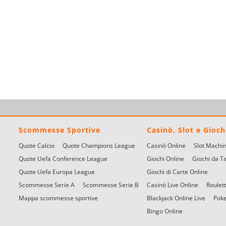
Scommesse Sportive
Casinò, Slot e Gioch
Quote Calcio
Quote Champions League
Casinó Online
Slot Machi
Quote Uefa Conference League
Giochi Online
Giochi da T
Quote Uefa Europa League
Giochi di Carte Online
Scommesse Serie A
Scommesse Serie B
Casinó Live Online
Roulett
Mappa scommesse sportive
Blackjack Online Live
Poke
Bingo Online