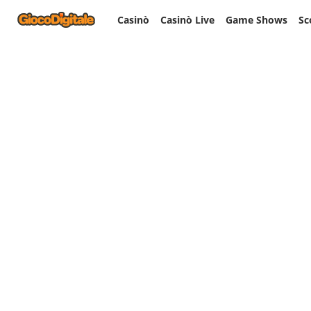
Casinò
Casinò Live
Game Shows
Sc