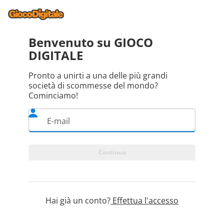
Benvenuto su GIOCO
DIGITALE
Pronto a unirti a una delle più grandi
società di scommesse del mondo?
Cominciamo!
E-mail
Continua
Hai già un conto?
Effettua l'accesso