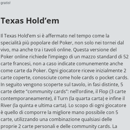
gratis!
Texas Hold’em
Il Texas Hold’em si è affermato nel tempo come la
specialità più popolare del Poker, non solo nei tornei dal
vivo, ma anche tra i tavoli online. Questa versione del
Poker online richiede l’impiego di un mazzo standard di 52
carte francesi, non a caso indicate comunemente anche
come carte da Poker. Ogni giocatore riceve inizialmente 2
carte coperte, conosciute come hole cards o pocket cards.
In seguito vengono scoperte sul tavolo, in fasi distinte, 5
carte dette “community cards”: nell’ordine, il Flop (3 carte
contemporaneamente), il Turn (la quarta carta) e infine il
River (la quinta e ultima carta). Lo scopo di ogni giocatore
è quello di comporre la migliore mano possibile con 5
carte, utilizzando una combinazione qualsiasi delle
proprie 2 carte personali e delle community cards. La