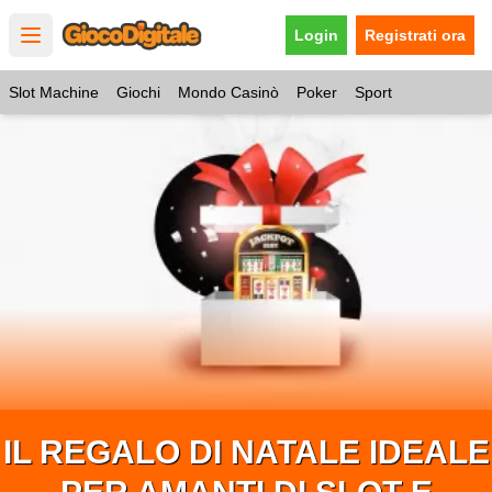
Login
Registrati ora
Open main menu
Slot Machine
Giochi
Mondo Casinò
Poker
Sport
IL REGALO DI NATALE IDEALE