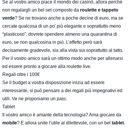
Se al vostro amico piace il mondo dei casinò, allora perché
non regalargli un bel set composto da
roulette e tappeto
verde
? Se ne trovano anche a poche decine di euro, ma se
cercate qualcosa di un po’ più elegante e soprattutto meno
“plasticoso”, dovrete spendere almeno una quarantina di
euro, se non qualcosina in più. L’effetto però sarà
decisamente gradevole, sia alla vista sia soprattutto al tatto.
Per il vostro amico sarà un ottimo modo anche per allenarsi
ed essere pronto a giocare alla
roulette live
.
Regali oltre i 100€
Se il budget a vostra disposizione inizia ad essere
interessante, si può pensare a dei regali più impegnativi ed
utili. Ve ne proponiamo un paio.
Tablet
Il vostro amico è amante della tecnologia? Ama giocare da
mobile
? E allora unite l’utile al dilettevole, con un bel
tablet
.