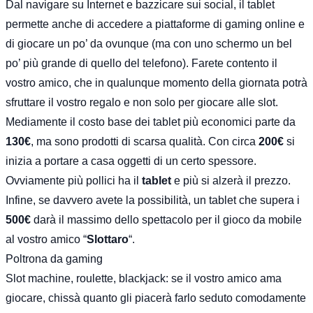
Dal navigare su Internet e bazzicare sui social, il tablet
permette anche di accedere a piattaforme di gaming online e
di giocare un po’ da ovunque (ma con uno schermo un bel
po’ più grande di quello del telefono). Farete contento il
vostro amico, che in qualunque momento della giornata potrà
sfruttare il vostro regalo e non solo per giocare alle slot.
Mediamente il costo base dei tablet più economici parte da
130€
, ma sono prodotti di scarsa qualità. Con circa
200€
si
inizia a portare a casa oggetti di un certo spessore.
Ovviamente più pollici ha il
tablet
e più si alzerà il prezzo.
Infine, se davvero avete la possibilità, un tablet che supera i
500€
darà il massimo dello spettacolo per il gioco da mobile
al vostro amico “
Slottaro
“.
Poltrona da gaming
Slot machine, roulette, blackjack: se il vostro amico ama
giocare, chissà quanto gli piacerà farlo seduto comodamente