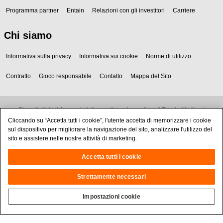
Programma partner
Entain
Relazioni con gli investitori
Carriere
Chi siamo
Informativa sulla privacy
Informativa sui cookie
Norme di utilizzo
Contratto
Gioco responsabile
Contatto
Mappa del Sito
Giocodigitale.it è una piattaforma di gaming online di Eurobet Italia srl
unipersonale e opera sul territorio italiano con la Concessione GAD 16014 (ex
Cliccando su “Accetta tutti i cookie”, l'utente accetta di memorizzare i cookie
15028) e opera sul territorio italiano. ADM - Agenzia delle Dogane e dei
sul dispositivo per migliorare la navigazione del sito, analizzare l'utilizzo del
Monopoli - regola il comparto del gioco pubblico in Italia: per maggiori
sito e assistere nelle nostre attività di marketing.
informazioni consulta il sito https://adm.gov.it
Accetta tutti i cookie
Strettamente necessari
Impostazioni cookie
Il gioco è riservato ai maggiorenni, comporta rischi e può essere dannoso se
non commisurato alle possibilità economiche: fallo rimanere un divertimento
con gli strumenti per un gioco responsabile