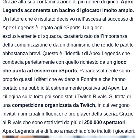
Grazie alla sua contaminazione di più generi di gioco,
Apex
Legends accontenta un bacino di giocatori molto ampio.
Un fattore che è risultato decisivo nell’ascesa al successo di
Apex Legends è legato agli eSports. Un gioco
esclusivamente di squadra, caratterizzato dall’importanza
della comunicazione e da un dinamismo che rende le partite
abbastanza brevi. Questo è l’identikit di Apex Legends che
combacia perfettamente con quello richiesto da un
gioco
che punta ad essere un eSports.
Paradossalmente sono
proprio questi i difetti che evidenzia Fortnite e che hanno
portato una pubblicità estremamente positiva ad Apex. La
ciliegina sulla torta poi sono stati i
Twitch Rivals.
Si tratta di
una
competizione organizzata da Twitch,
in cui vengono
invitati i principali influencer e pro player della scena. Grazie
ai Rivals che sono stati visti da più di
250.000 spettatori,
Apex Legends si è diffuso a macchia d’olio tra tutti i giocatori.