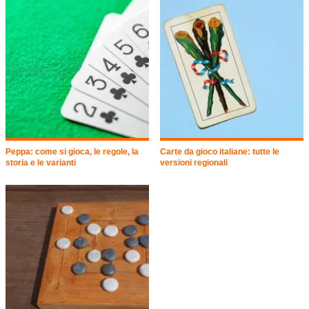
Peppa: come si gioca, le regole, la
Carte da gioco italiane: tutte le
storia e le varianti
versioni regionali