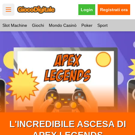
Login
Registrati ora
Open main menu
Slot Machine
Giochi
Mondo Casinò
Poker
Sport
L'INCREDIBILE ASCESA DI