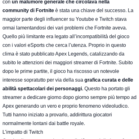
con
un malumore generale che circolava nella
community di Fortnite
è stata una chiave del successo. La
maggior parte degli influencer su Youtube e Twitch stava
ormai lamentandosi dei vari problemi che Fortnite aveva.
Quello più limitante era legato all’incompatibilità del gioco
con i valori eSports che cerca l’utenza. Proprio in questo
clima è stato pubblicato Apex Legends, catalizzando da
subito le attenzioni dei maggiori streamer di Fortnite. Subito
dopo le prime partite, il gioco ha riscosso un notevole
interesse sopratutto per via della sua
grafica curata e delle
abilità spettacolari dei personaggi.
Questo ha portato gli
streamer a dedicare giorno dopo giorno sempre più tempo ad
Apex generando un vero e proprio fenomeno videoludico.
Tutti hanno iniziato a provarlo, addirittura giocatori
normalmente lontani dai battle royale.
L’impatto di Twitch