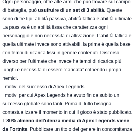
Ogni personaggio, oltre alle armi che può trovare sul campo
di battaglia, può
usufruire di un set di 3 abilità.
Queste
sono di tre tipi: abilità passiva, abilità tattica e abilità ultimate.
La passiva è un abilità fissa che caratterizza ogni
personaggio e non necessita di attivazione. L’abilità tattica e
quella ultimate invece sono attivabili, la prima è quella base
con tempi di ricarica fissi in genere contenuti. Discorso
diverso per l’ultimate che invece ha tempi di ricarica più
lunghi e necessita di essere “caricata” colpendo i propri
nemici.
I motivi del successo di Apex Legends
I motivi per cui Apex Legends ha avuto fin da subito un
successo globale sono tanti. Prima di tutto bisogna
contestualizzare il momento in cui il gioco è stato pubblicato.
L’80% almeno dell’utenza media di Apex Legends viene
da Fortnite
. Pubblicare un titolo del genere in concomitanza