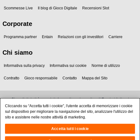
Scommesse Live
Il blog di Gioco Digitale
Recensioni Slot
Corporate
Programma partner
Entain
Relazioni con gli investitori
Carriere
Chi siamo
Informativa sulla privacy
Informativa sui cookie
Norme di utilizzo
Contratto
Gioco responsabile
Contatto
Mappa del Sito
Giocodigitale.it è una piattaforma di gaming online di Eurobet Italia srl
unipersonale e opera sul territorio italiano con la Concessione GAD 16014 (ex
Cliccando su “Accetta tutti i cookie”, l'utente accetta di memorizzare i cookie
15028) e opera sul territorio italiano. ADM - Agenzia delle Dogane e dei
sul dispositivo per migliorare la navigazione del sito, analizzare l'utilizzo del
Monopoli - regola il comparto del gioco pubblico in Italia: per maggiori
sito e assistere nelle nostre attività di marketing.
informazioni consulta il sito https://adm.gov.it
Accetta tutti i cookie