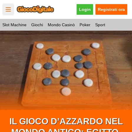
Login
Registrati ora
Open main menu
Slot Machine
Giochi
Mondo Casinò
Poker
Sport
IL GIOCO D’AZZARDO NEL