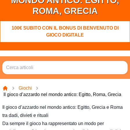
MONDO ANTICO: EGITTO,
ROMA, GRECIA
100€ SUBITO CON IL BONUS DI BENVENUTO DI
GIOCO DIGITALE
Giochi
Casa
Il gioco d’azzardo nel mondo antico: Egitto, Roma, Grecia
Il gioco d’azzardo nel mondo antico: Egitto, Grecia e Roma
tra dadi, divieti e rituali
Da sempre il gioco ha rappresentato un modo per