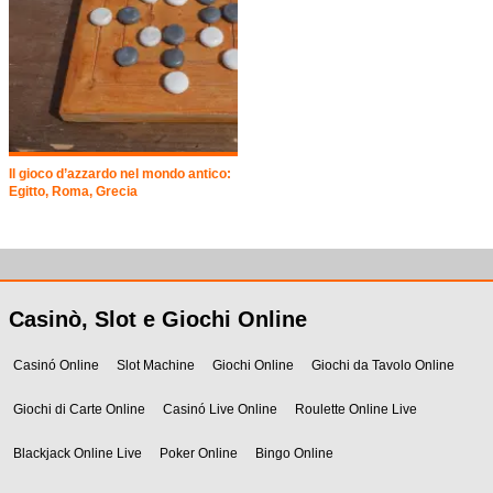
Il gioco d’azzardo nel mondo antico:
Egitto, Roma, Grecia
Casinò, Slot e Giochi Online
Casinó Online
Slot Machine
Giochi Online
Giochi da Tavolo Online
Giochi di Carte Online
Casinó Live Online
Roulette Online Live
Blackjack Online Live
Poker Online
Bingo Online