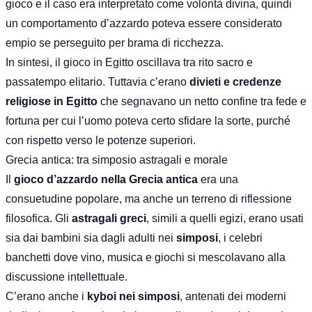
gioco e il caso era interpretato come volontà divina, quindi
un comportamento d’azzardo poteva essere considerato
empio se perseguito per brama di ricchezza.
In sintesi, il gioco in Egitto oscillava tra rito sacro e
passatempo elitario. Tuttavia c’erano
divieti e credenze
religiose in Egitto
che segnavano un netto confine tra fede e
fortuna per cui l’uomo poteva certo sfidare la sorte, purché
con rispetto verso le potenze superiori.
Grecia antica: tra simposio astragali e morale
Il
gioco d’azzardo nella Grecia antica
era una
consuetudine popolare, ma anche un terreno di riflessione
filosofica. Gli
astragali greci
, simili a quelli egizi, erano usati
sia dai bambini sia dagli adulti nei
simposi
, i celebri
banchetti dove vino, musica e giochi si mescolavano alla
discussione intellettuale.
C’erano anche i
kyboi nei simposi
, antenati dei moderni