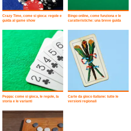
Crazy Time, come si gioca: regole e
Bingo online, come funziona e le
guida al game show
caratteristiche: una breve guida
Peppa: come si gioca, le regole, la
Carte da gioco italiane: tutte le
storia e le varianti
versioni regionali