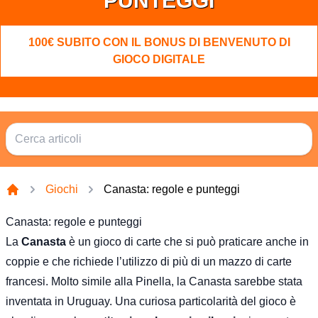
PUNTEGGI
100€ SUBITO CON IL BONUS DI BENVENUTO DI
GIOCO DIGITALE
Giochi
Canasta: regole e punteggi
Casa
Canasta: regole e punteggi
La
Canasta
è un gioco di carte che si può praticare anche in
coppie e che richiede l’utilizzo di più di un mazzo di
carte
francesi
. Molto simile alla Pinella, la Canasta sarebbe stata
inventata in Uruguay. Una curiosa particolarità del gioco è