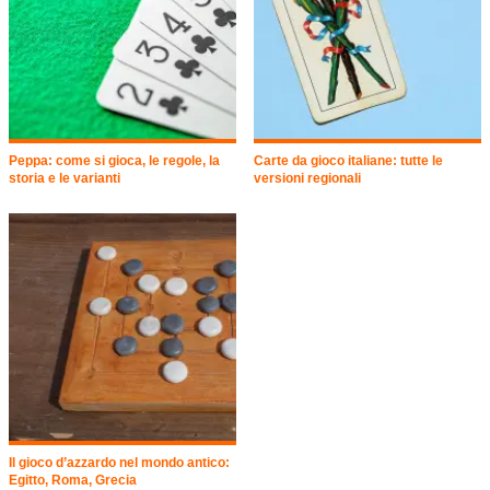
Peppa: come si gioca, le regole, la
Carte da gioco italiane: tutte le
storia e le varianti
versioni regionali
Il gioco d’azzardo nel mondo antico:
Egitto, Roma, Grecia