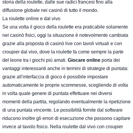
storia della roulette
, dalle sue radici francesi fino alla
diffusione globale nei casinò di tutto il mondo.
La roulette online e dal vivo
Se una volta il gioco della roulette era praticabile solamente
nei casinò fisici, oggi la situazione è notevolmente cambiata
grazie alla proposta di
casinò live
con tavoli virtuali e con
croupier dal vivo, dove la roulette fa come sempre la parte
del leone tra i giochi più amati.
Giocare online
porta dei
vantaggi interessanti anche in termini di strategie di puntata:
grazie all'interfaccia di gioco è possibile impostare
automaticamente le proprie scommesse, scegliendo di volta
in volta quale genere di puntata effettuare nei diversi
momenti della partita, regolando eventualmente la ripetizione
di una puntata vincente. Le possibilità fornite dal software
riducono inoltre gli errori di esecuzione che possono capitare
invece al tavolo fisico. Nella roulette dal vivo con croupier