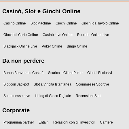
Casinò, Slot e Giochi Online
Casinó Online
Slot Machine
Giochi Online
Giochi da Tavolo Online
Giochi di Carte Online
Casinó Live Online
Roulette Online Live
Blackjack Online Live
Poker Online
Bingo Online
Da non perdere
Bonus Benvenuto Casinò
Scarica il Client Poker
Giochi Esclusivi
Slot con Jackpot
Slot a Vincita Istantanea
Scommesse Sportive
Scommesse Live
Il blog di Gioco Digitale
Recensioni Slot
Corporate
Programma partner
Entain
Relazioni con gli investitori
Carriere