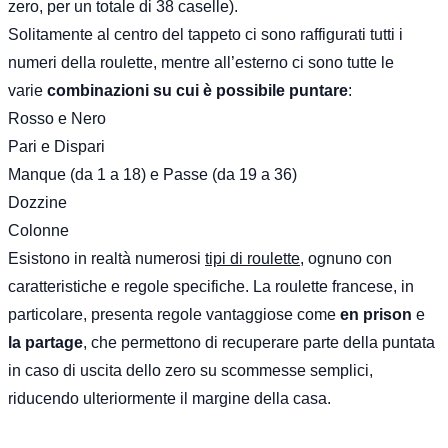
zero, per un totale di 38 caselle).
Solitamente al centro del tappeto ci sono raffigurati tutti i
numeri della roulette, mentre all’esterno ci sono tutte le
varie
combinazioni su cui è possibile puntare
:
Rosso e Nero
Pari e Dispari
Manque (da 1 a 18) e Passe (da 19 a 36)
Dozzine
Colonne
Esistono in realtà numerosi
tipi di roulette
, ognuno con
caratteristiche e regole specifiche. La roulette francese, in
particolare, presenta regole vantaggiose come
en prison
e
la partage
, che permettono di recuperare parte della puntata
in caso di uscita dello zero su scommesse semplici,
riducendo ulteriormente il margine della casa.