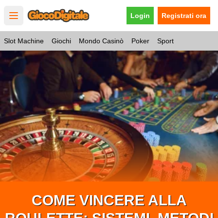
Login
Registrati ora
Open main menu
Slot Machine
Giochi
Mondo Casinò
Poker
Sport
COME VINCERE ALLA