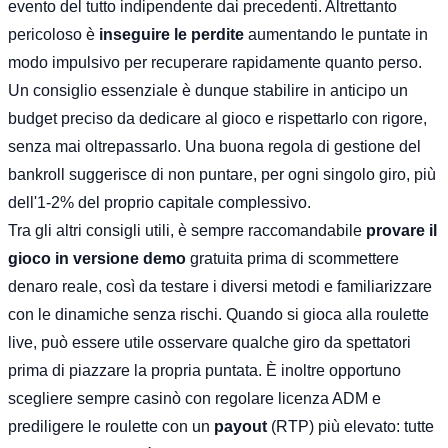
evento del tutto indipendente dai precedenti. Altrettanto
pericoloso è
inseguire le perdite
aumentando le puntate in
modo impulsivo per recuperare rapidamente quanto perso.
Un consiglio essenziale è dunque stabilire in anticipo un
budget preciso da dedicare al gioco e rispettarlo con rigore,
senza mai oltrepassarlo. Una buona regola di gestione del
bankroll suggerisce di non puntare, per ogni singolo giro, più
dell'1-2% del proprio capitale complessivo.
Tra gli altri consigli utili, è sempre raccomandabile
provare il
gioco in versione demo
gratuita prima di scommettere
denaro reale, così da testare i diversi metodi e familiarizzare
con le dinamiche senza rischi. Quando si gioca alla roulette
live, può essere utile osservare qualche giro da spettatori
prima di piazzare la propria puntata. È inoltre opportuno
scegliere sempre casinò con regolare licenza ADM e
prediligere le roulette con un
payout
(RTP) più elevato: tutte