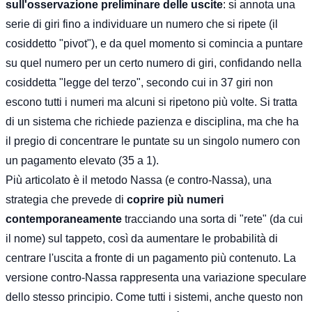
sull'osservazione preliminare delle uscite
: si annota una
serie di giri fino a individuare un numero che si ripete (il
cosiddetto "pivot"), e da quel momento si comincia a puntare
su quel numero per un certo numero di giri, confidando nella
cosiddetta "legge del terzo", secondo cui in 37 giri non
escono tutti i numeri ma alcuni si ripetono più volte. Si tratta
di un sistema che richiede pazienza e disciplina, ma che ha
il pregio di concentrare le puntate su un singolo numero con
un pagamento elevato (35 a 1).
Più articolato è il
metodo Nassa (e contro-Nassa)
, una
strategia che prevede di
coprire più numeri
contemporaneamente
tracciando una sorta di "rete" (da cui
il nome) sul tappeto, così da aumentare le probabilità di
centrare l'uscita a fronte di un pagamento più contenuto. La
versione contro-Nassa rappresenta una variazione speculare
dello stesso principio. Come tutti i sistemi, anche questo non