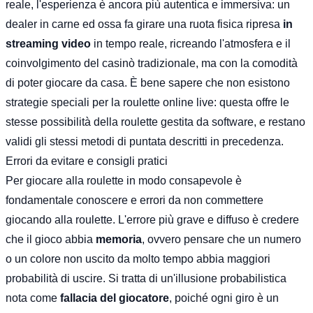
reale, l'esperienza è ancora più autentica e immersiva: un
dealer in carne ed ossa fa girare una ruota fisica ripresa
in
streaming video
in tempo reale, ricreando l'atmosfera e il
coinvolgimento del casinò tradizionale, ma con la comodità
di poter giocare da casa. È bene sapere che non esistono
strategie speciali per la
roulette online live
: questa offre le
stesse possibilità della roulette gestita da software, e restano
validi gli stessi metodi di puntata descritti in precedenza.
Errori da evitare e consigli pratici
Per giocare alla roulette in modo consapevole è
fondamentale conoscere e
errori da non commettere
giocando alla roulette
. L'errore più grave e diffuso è credere
che il gioco abbia
memoria
, ovvero pensare che un numero
o un colore non uscito da molto tempo abbia maggiori
probabilità di uscire. Si tratta di un'illusione probabilistica
nota come
fallacia del giocatore
, poiché ogni giro è un