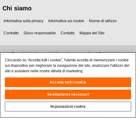
Chi siamo
Informativa sulla privacy
Informativa sui cookie
Norme di utilizzo
Contratto
Gioco responsabile
Contatto
Mappa del Sito
Giocodigitale.it è una piattaforma di gaming online di Eurobet Italia srl
unipersonale e opera sul territorio italiano con la Concessione GAD 16014 (ex
Cliccando su “Accetta tutti i cookie”, l'utente accetta di memorizzare i cookie
15028) e opera sul territorio italiano. ADM - Agenzia delle Dogane e dei
sul dispositivo per migliorare la navigazione del sito, analizzare l'utilizzo del
Monopoli - regola il comparto del gioco pubblico in Italia: per maggiori
sito e assistere nelle nostre attività di marketing.
informazioni consulta il sito https://adm.gov.it
Accetta tutti i cookie
Strettamente necessari
Impostazioni cookie
Il gioco è riservato ai maggiorenni, comporta rischi e può essere dannoso se
non commisurato alle possibilità economiche: fallo rimanere un divertimento
con gli strumenti per un gioco responsabile
Copyright © 2026 bwin Italia s.r.l. - Via Filippo Turati, 30, 20121 Milano - P.I.
05522130961 - Tutti i diritti riservati.