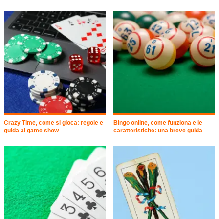
Crazy Time, come si gioca: regole e
Bingo online, come funziona e le
guida al game show
caratteristiche: una breve guida