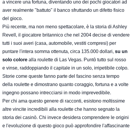
a vincere una fortuna, diventando uno dei pochi giocatori ad
aver realmente "battuto" il banco sfruttando un difetto fisico
del gioco.
Più recente, ma non meno spettacolare, è la storia di
Ashley
Revell
, il giocatore britannico che nel 2004 decise di vendere
tutti i suoi averi (casa, automobile, vestiti compresi) per
puntare l'intera somma ottenuta, circa 135.000 dollari,
su un
solo colore
alla roulette di Las Vegas. Puntò tutto sul rosso
e vinse, raddoppiando il capitale in un solo, irripetibile colpo.
Storie come queste fanno parte del fascino senza tempo
della roulette e dimostrano quanto coraggio, fortuna e a volte
ingegno possano intrecciarsi in modo imprevedibile.
Per chi ama questo genere di racconti, esistono moltissime
altre
vincite incredibili alla roulette
che hanno segnato la
storia dei casinò. Chi invece desidera comprendere le origini
e l'evoluzione di questo gioco può approfondire l'affascinante