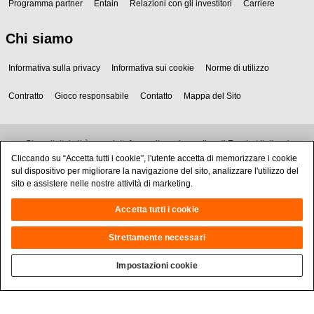
Programma partner
Entain
Relazioni con gli investitori
Carriere
Chi siamo
Informativa sulla privacy
Informativa sui cookie
Norme di utilizzo
Contratto
Gioco responsabile
Contatto
Mappa del Sito
Giocodigitale.it è una piattaforma di gaming online di Eurobet Italia srl
unipersonale e opera sul territorio italiano con la Concessione GAD 16014 (ex
Cliccando su “Accetta tutti i cookie”, l'utente accetta di memorizzare i cookie
15028) e opera sul territorio italiano. ADM - Agenzia delle Dogane e dei
sul dispositivo per migliorare la navigazione del sito, analizzare l'utilizzo del
Monopoli - regola il comparto del gioco pubblico in Italia: per maggiori
sito e assistere nelle nostre attività di marketing.
informazioni consulta il sito https://adm.gov.it
Accetta tutti i cookie
Strettamente necessari
Impostazioni cookie
Il gioco è riservato ai maggiorenni, comporta rischi e può essere dannoso se
non commisurato alle possibilità economiche: fallo rimanere un divertimento
con gli strumenti per un gioco responsabile
Copyright © 2026 bwin Italia s.r.l. - Via Filippo Turati, 30, 20121 Milano - P.I.