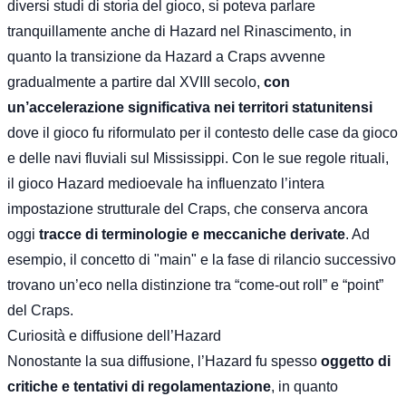
diversi studi di storia del gioco, si poteva parlare
tranquillamente anche di Hazard nel Rinascimento, in
quanto la transizione da Hazard a Craps avvenne
gradualmente a partire dal XVIII secolo,
con
un’accelerazione significativa nei territori statunitensi
dove il gioco fu riformulato per il contesto delle case da gioco
e delle navi fluviali sul Mississippi. Con le sue regole rituali,
il gioco Hazard medioevale ha influenzato l’intera
impostazione strutturale del Craps, che conserva ancora
oggi
tracce di terminologie e meccaniche derivate
. Ad
esempio, il concetto di "main" e la fase di rilancio successivo
trovano un’eco nella distinzione tra “come-out roll” e “point”
del Craps.
Curiosità e diffusione dell’Hazard
Nonostante la sua diffusione, l’Hazard fu spesso
oggetto di
critiche e tentativi di regolamentazione
, in quanto