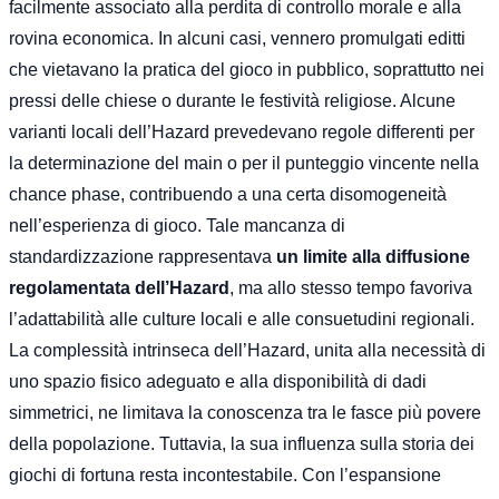
facilmente associato alla perdita di controllo morale e alla
rovina economica. In alcuni casi, vennero promulgati editti
che vietavano la pratica del gioco in pubblico, soprattutto nei
pressi delle chiese o durante le festività religiose. Alcune
varianti locali dell’Hazard prevedevano regole differenti per
la determinazione del main o per il punteggio vincente nella
chance phase, contribuendo a una certa disomogeneità
nell’esperienza di gioco. Tale mancanza di
standardizzazione rappresentava
un limite alla diffusione
regolamentata dell’Hazard
, ma allo stesso tempo favoriva
l’adattabilità alle culture locali e alle consuetudini regionali.
La complessità intrinseca dell’Hazard, unita alla necessità di
uno spazio fisico adeguato e alla disponibilità di dadi
simmetrici, ne limitava la conoscenza tra le fasce più povere
della popolazione. Tuttavia, la sua influenza sulla storia dei
giochi di fortuna resta incontestabile. Con l’espansione