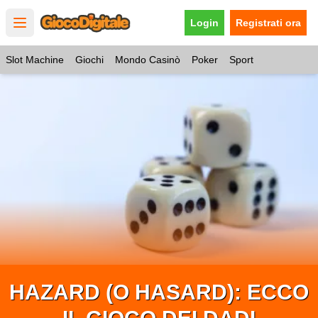
Login
Registrati ora
Open main menu
Slot Machine
Giochi
Mondo Casinò
Poker
Sport
HAZARD (O HASARD): ECCO