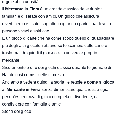
regole alle curiosità
Il
Mercante in Fiera
è un grande classico delle riunioni
familiari e di serate con amici. Un gioco che assicura
divertimento e risate, soprattutto quando i partecipanti sono
persone vivaci e spiritose.
È un gioco di carte che ha come scopo quello di guadagnare
più degli altri giocatori attraverso lo scambio delle carte e
trasformando quindi il giocatore in un vero e proprio
mercante.
Sicuramente è uno dei giochi classici durante le giornate di
Natale così come il
sette e mezzo
.
Andiamo a vedere quindi la storia, le regole e
come si gioca
al Mercante in Fiera
senza dimenticare qualche strategia
per un’esperienza di gioco completa e divertente, da
condividere con famiglia e amici.
Storia del gioco