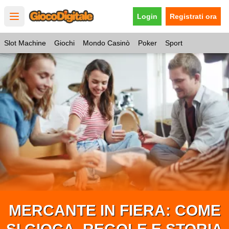
Login
Registrati ora
Open main menu
Slot Machine
Giochi
Mondo Casinò
Poker
Sport
MERCANTE IN FIERA: COME