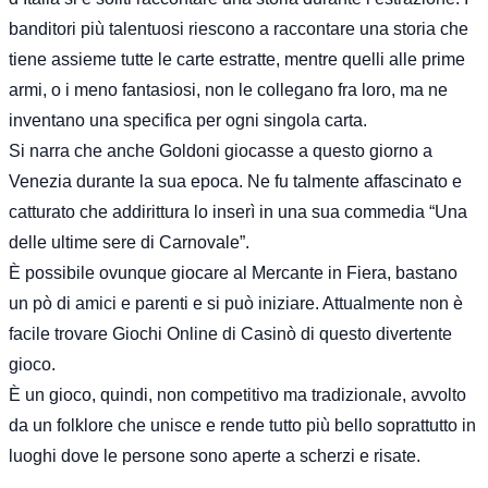
banditori più talentuosi riescono a raccontare una storia che
tiene assieme tutte le carte estratte, mentre quelli alle prime
armi, o i meno fantasiosi, non le collegano fra loro, ma ne
inventano una specifica per ogni singola carta.
Si narra che anche Goldoni giocasse a questo giorno a
Venezia durante la sua epoca. Ne fu talmente affascinato e
catturato che addirittura lo inserì in una sua commedia “Una
delle ultime sere di Carnovale”.
È possibile ovunque giocare al Mercante in Fiera, bastano
un pò di amici e parenti e si può iniziare. Attualmente non è
facile trovare
Giochi Online di Casinò
di questo divertente
gioco.
È un gioco, quindi, non competitivo ma tradizionale, avvolto
da un folklore che unisce e rende tutto più bello soprattutto in
luoghi dove le persone sono aperte a scherzi e risate.