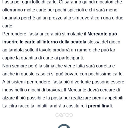
l’asta per ogni lotto di carte. Ci saranno quindi giocatori che
otterranno molte carte per pochi spiccioli e chi sarà meno
fortunato perché ad un prezzo alto si ritroverà con una o due
carte.
Per rendere l’asta ancora più stimolante il
Mercante può
inserire le carte all’interno della scatola
stessa del gioco
agitandola sotto il tavolo produrrà un rumore che può far
capire la quantità di carte ai partecipanti.
Non sempre però la stima che viene fatta sarà corretta e
anche in questo caso ci si può trovare con pochissime carte.
Altri sistemi per rendere l’asta più divertente possono essere
indovinelli o giochi di bravura. Il Mercante dovrà cercare di
alzare il più possibile la posta per realizzare premi appetibili.
La cifra raccolta, infatti, andrà a costituire i
premi finali
.