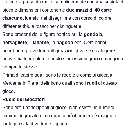
Il gioco si presenta molto semplicemente con una scatola di
piccole dimensioni contenente
due mazzi di 40 carte
ciascuno
, identici nei disegni ma con dorso di colore
differente (blu e rosso) per distinguerle.
Sono presenti delle figure particolari: la
gondola
, il
bersagliere
, il
lattante
, la
pagoda
ecc. Certi editori
potrebbero prevedere raffigurazioni diverse o categorie
nuove ma le regole di questo storicissimo gioco rimangono
sempre le stesse.
Prima di capire quali sono le regole e come si gioca al
Mercante in Fiera, definiamo quali sono i
ruoli
di questo
gioco.
Ruolo dei Giocatori
Sono tutti i partecipanti al gioco. Non esiste un numero
minimo di giocatori, ma quanto più il numero è maggiore
tanto più si fa divertente il gioco.