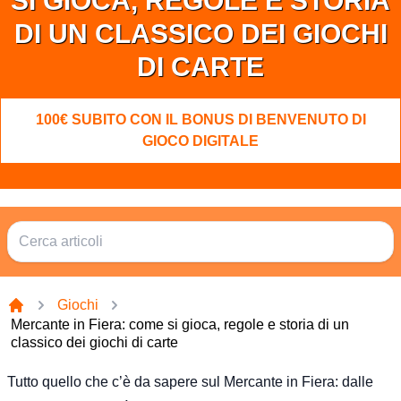
SI GIOCA, REGOLE E STORIA
DI UN CLASSICO DEI GIOCHI
DI CARTE
100€ SUBITO CON IL BONUS DI BENVENUTO DI
GIOCO DIGITALE
Giochi
Casa
Mercante in Fiera: come si gioca, regole e storia di un
classico dei giochi di carte
Tutto quello che c’è da sapere sul Mercante in Fiera: dalle