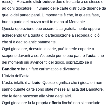
rosso) il Mercante
distribuisce
due o tre carte a sé stesso e
ad ogni giocatore. Il numero delle carte distribuite dipende da
quello dei partecipanti. L’importante è che, in questa fase,
buona parte del mazzo resti in mano al Mercante.
Questa operazione può essere fatta gratuitamente oppure
richiedendo una quota di partecipazione a seconda di ciò
che si è deciso anticipatamente.
Ogni giocatore, ricevute le carte, può tenerle coperte o
scoperte davanti a sé. A questo punto può partire l’
asta
, uno
dei momenti più avvincenti del gioco, soprattutto se il
Banditore
ha un fare carismatico e divertente.
L’inizio dell’asta
L’asta, infatti, è al
buio
. Questo significa che i giocatori non
sanno quante carte sono state messe all’asta dal Banditore,
che le tiene nascoste alla vista degli altri.
Ogni giocatore fa la propria
offerta
finché non si conclude