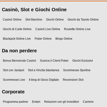
Casinò, Slot e Giochi Online
Casinó Online
Slot Machine
Giochi Online
Giochi da Tavolo Online
Giochi di Carte Online
Casinó Live Online
Roulette Online Live
Blackjack Online Live
Poker Online
Bingo Online
Da non perdere
Bonus Benvenuto Casinò
Scarica il Client Poker
Giochi Esclusivi
Slot con Jackpot
Slot a Vincita Istantanea
Scommesse Sportive
Scommesse Live
Il blog di Gioco Digitale
Recensioni Slot
Corporate
Programma partner
Entain
Relazioni con gli investitori
Carriere