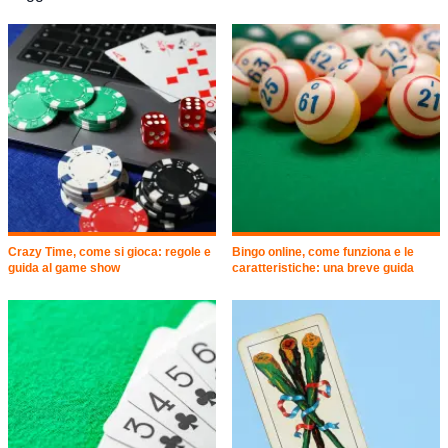
Crazy Time, come si gioca: regole e
Bingo online, come funziona e le
guida al game show
caratteristiche: una breve guida