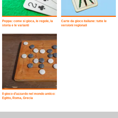
Peppa: come si gioca, le regole, la
Carte da gioco italiane: tutte le
storia e le varianti
versioni regionali
Il gioco d’azzardo nel mondo antico:
Egitto, Roma, Grecia