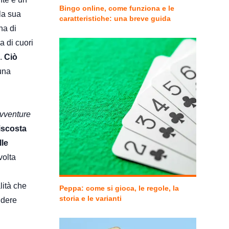
Bingo online, come funziona e le
la sua
caratteristiche: una breve guida
na di
a di cuori
a.
Ciò
 una
vventure
discosta
lle
volta
lità che
Peppa: come si gioca, le regole, la
storia e le varianti
ndere