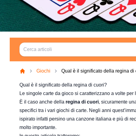
Giochi
Qual è il significato della regina di
Casa
Qual è il significato della regina di cuori?
Le singole carte da gioco si caratterizzano a volte per 
È il caso anche della
regina di cuori
, sicuramente una
specifici tra i vari
giochi di carte
. Negli anni quest’imma
ispirato infatti persino una canzone italiana e più di 
molto importante.
In questo articolo tratteremo: