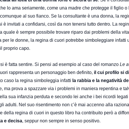
che lo ama seriamente, come una madre che protegge il figlio o 
munque al suo fianco. Se la consultante è una donna, la regi
è invitati a confidarsi, così da non tenersi tutto dentro. La regin
a quale è sempre possibile trovare riparo dai problemi della vit
ia per le donne, la regina di cuori potrebbe simboleggiare infatti
l proprio capo.
i si è fatta sentire. Si pensi ad esempio al caso del romanzo
Le a
 cuori rappresenta un personaggio ben definito,
il cui profilo si 
to caso la regina simboleggia infatti
la rabbia e la negatività de
te, ma prova a spazzare via i problemi in maniera repentina e tal
ella sua infanzia perduta e secondo lei anche i bei ricordi legati
li adulti. Nel suo risentimento non c’è mai accenno alla raziona
ella regina di cuori in questo libro ha contribuito però a diffo
ta e decisa
, seppur non sempre in senso positivo.