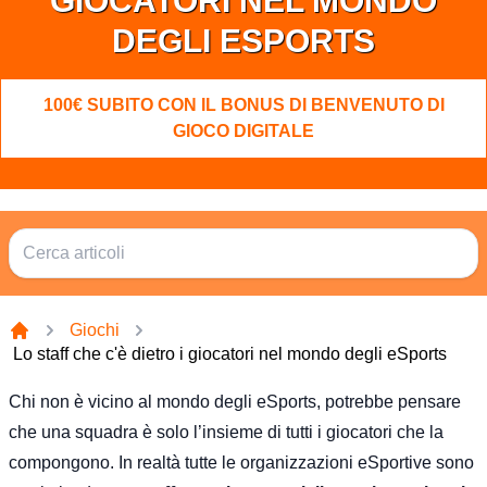
GIOCATORI NEL MONDO
DEGLI ESPORTS
100€ SUBITO CON IL BONUS DI BENVENUTO DI
GIOCO DIGITALE
Giochi
Casa
Lo staff che c'è dietro i giocatori nel mondo degli eSports
Chi non è vicino al mondo degli eSports, potrebbe pensare
che una squadra è solo l’insieme di tutti i giocatori che la
compongono. In realtà tutte le organizzazioni eSportive sono