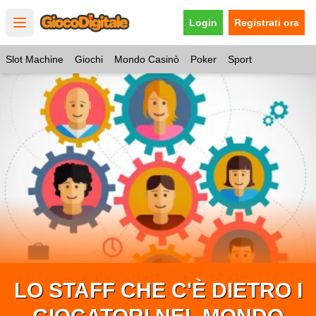
Login
Registrati ora
Open main menu
Slot Machine
Giochi
Mondo Casinò
Poker
Sport
LO STAFF CHE C'È DIETRO I