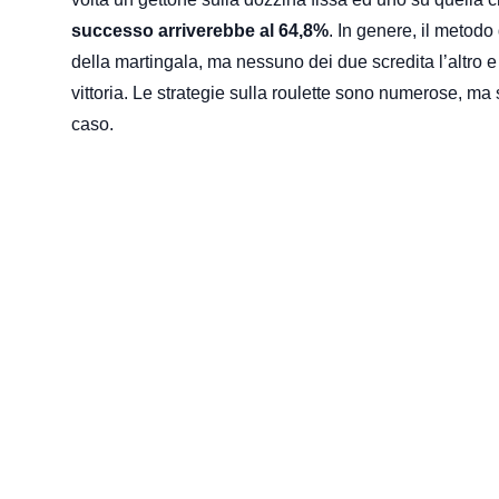
successo arriverebbe al 64,8%
. In genere, il metodo
della martingala, ma nessuno dei due scredita l’altro 
vittoria. Le
strategie sulla roulette
sono numerose, ma st
caso.