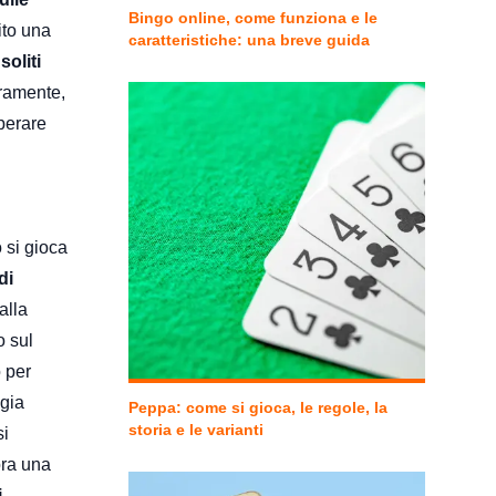
Bingo online, come funziona e le
ito una
caratteristiche: una breve guida
soliti
aramente,
sperare
 si gioca
di
alla
o sul
 per
egia
Peppa: come si gioca, le regole, la
storia e le varianti
si
ora una
i