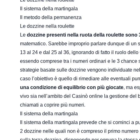
Il sistema della martingala
Il metodo della permanenza
Le dozzine nella roulette
Le
dozzine presenti nella ruota della roulette sono 
matematico. Sarebbe improprio parlare dunque di un sin
13 al 24 e dal 25 al 36, ignorando di fatto il
ruolo dello 
essendo comprese tra i numeri ordinari e le 3 chance s
strategie basate sulle dozzine vengono individuate ne
caso l’obiettivo è quello di rimediare alle eventuali p
una condizione di equilibrio con più giocate
, ma es
vivo sia nell’ambito del
Casinò online
la gestione del 
chiamati a coprire più numeri.
Il sistema della martingala
Il sistema della martingala prevede che si cominci a 
2 dozzine nelle quali non è compreso il primo numero u
sulla terza dozzina, disponendo per ognuna la stessa