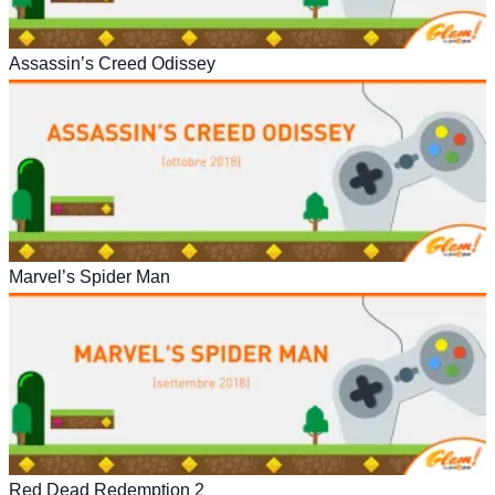
Assassin’s Creed Odissey
Marvel’s Spider Man
Red Dead Redemption 2