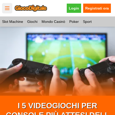
Login
Registrati ora
Open main menu
Slot Machine
Giochi
Mondo Casinò
Poker
Sport
I 5 VIDEOGIOCHI PER