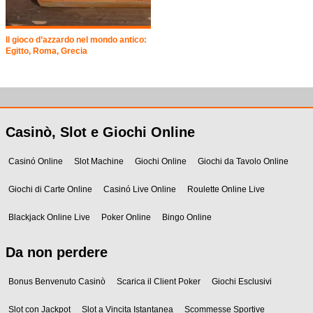
Il gioco d’azzardo nel mondo antico:
Egitto, Roma, Grecia
Casinò, Slot e Giochi Online
Casinó Online
Slot Machine
Giochi Online
Giochi da Tavolo Online
Giochi di Carte Online
Casinó Live Online
Roulette Online Live
Blackjack Online Live
Poker Online
Bingo Online
Da non perdere
Bonus Benvenuto Casinò
Scarica il Client Poker
Giochi Esclusivi
Slot con Jackpot
Slot a Vincita Istantanea
Scommesse Sportive