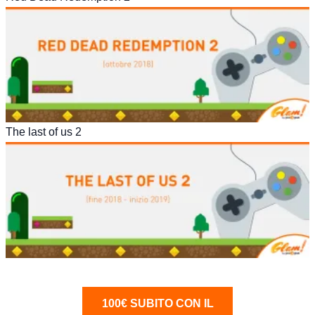
The last of us 2
100€ SUBITO CON IL