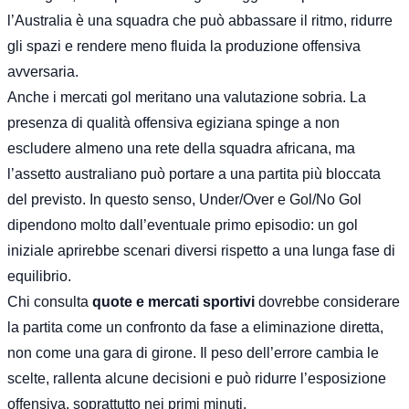
l’Australia è una squadra che può abbassare il ritmo, ridurre
gli spazi e rendere meno fluida la produzione offensiva
avversaria.
Anche i mercati gol meritano una valutazione sobria. La
presenza di qualità offensiva egiziana spinge a non
escludere almeno una rete della squadra africana, ma
l’assetto australiano può portare a una partita più bloccata
del previsto. In questo senso, Under/Over e Gol/No Gol
dipendono molto dall’eventuale primo episodio: un gol
iniziale aprirebbe scenari diversi rispetto a una lunga fase di
equilibrio.
Chi consulta
quote e mercati sportivi
dovrebbe considerare
la partita come un confronto da fase a eliminazione diretta,
non come una gara di girone. Il peso dell’errore cambia le
scelte, rallenta alcune decisioni e può ridurre l’esposizione
offensiva, soprattutto nei primi minuti.