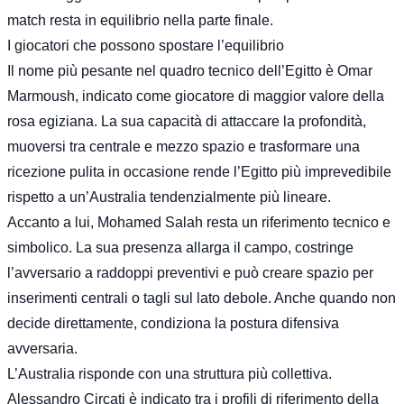
match resta in equilibrio nella parte finale.
I giocatori che possono spostare l’equilibrio
Il nome più pesante nel quadro tecnico dell’Egitto è Omar
Marmoush, indicato come giocatore di maggior valore della
rosa egiziana. La sua capacità di attaccare la profondità,
muoversi tra centrale e mezzo spazio e trasformare una
ricezione pulita in occasione rende l’Egitto più imprevedibile
rispetto a un’Australia tendenzialmente più lineare.
Accanto a lui, Mohamed Salah resta un riferimento tecnico e
simbolico. La sua presenza allarga il campo, costringe
l’avversario a raddoppi preventivi e può creare spazio per
inserimenti centrali o tagli sul lato debole. Anche quando non
decide direttamente, condiziona la postura difensiva
avversaria.
L’Australia risponde con una struttura più collettiva.
Alessandro Circati è indicato tra i profili di riferimento della