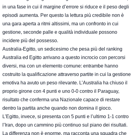
in una fase in cui il margine d’errore si riduce e il peso degli
episodi aumenta. Per questo la lettura più credibile non è
una gara aperta a ritmi altissimi, ma un confronto in cui
gestione, seconde palle e qualità individuale possono
incidere più del possesso.
Australia-Egitto, un sedicesimo che pesa più del ranking
Australia ed Egitto arrivano a questo incrocio con percorsi
diversi, ma con un elemento comune: entrambe hanno
costruito la qualificazione attraverso partite in cui la gestione
emotiva ha avuto un peso rilevante. L’Australia ha chiuso il
proprio girone con 4 punti e uno 0-0 contro il Paraguay,
risultato che conferma una Nazionale capace di restare
dentro la partita anche quando non domina il gioco.
L’Egitto, invece, si presenta con 5 punti e l’ultimo 1-1 contro
l’Iran, dopo un cammino più continuo sul piano dei risultati.
La differenza non è enorme, ma racconta una squadra che