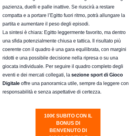
pazienza, duelli e palle inattive. Se riuscirà a restare
compatta e a portare l’Egitto fuori ritmo, potrà allungare la
partita e aumentare il peso degli episodi.
La sintesi è chiara: Egitto leggermente favorito, ma dentro
una sfida potenzialmente chiusa e tattica. Il risultato più
coerente con il quadro è una gara equilibrata, con margini
ridotti e una possibile decisione nella ripresa o su una
giocata individuale. Per seguire il quadro completo degli
eventi e dei mercati collegati, la
sezione sport di Gioco
Digitale
offre una panoramica utile, sempre da leggere con
responsabilità e senza aspettative di certezza.
100€ SUBITO CON IL
BONUS DI
BENVENUTO DI