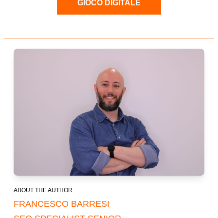
GIOCO DIGITALE
ABOUT THE AUTHOR
FRANCESCO BARRESI