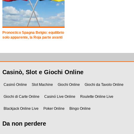
Pronostico Spagna Belgio: equilibrio
solo apparente, la Roja parte avanti
Casinò, Slot e Giochi Online
Casinó Online
Slot Machine
Giochi Online
Giochi da Tavolo Online
Giochi di Carte Online
Casinó Live Online
Roulette Online Live
Blackjack Online Live
Poker Online
Bingo Online
Da non perdere