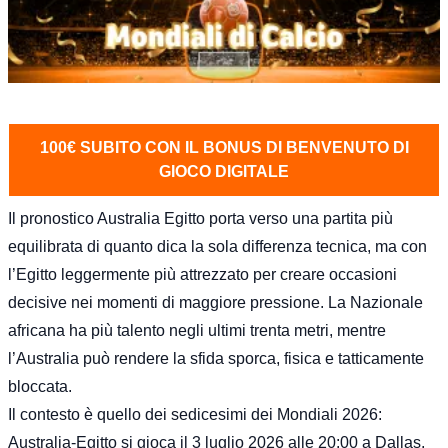
100€ SUBITO CON IL BONUS DI BENVENUTO DI
GIOCO DIGITALE
Il pronostico Australia Egitto porta verso una partita più
equilibrata di quanto dica la sola differenza tecnica, ma con
l’Egitto leggermente più attrezzato per creare occasioni
decisive nei momenti di maggiore pressione. La Nazionale
africana ha più talento negli ultimi trenta metri, mentre
l’Australia può rendere la sfida sporca, fisica e tatticamente
bloccata.
Il contesto è quello dei sedicesimi dei Mondiali 2026:
Australia-Egitto si gioca il 3 luglio 2026 alle 20:00 a Dallas,