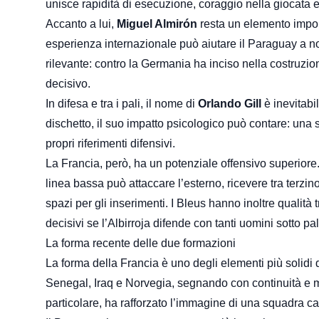
unisce rapidità di esecuzione, coraggio nella giocata 
Accanto a lui,
Miguel Almirón
resta un elemento import
esperienza internazionale può aiutare il Paraguay a 
rilevante: contro la Germania ha inciso nella costruzi
decisivo.
In difesa e tra i pali, il nome di
Orlando Gill
è inevitabil
dischetto, il suo impatto psicologico può contare: una 
propri riferimenti difensivi.
La Francia, però, ha un potenziale offensivo superiore
linea bassa può attaccare l’esterno, ricevere tra terzi
spazi per gli inserimenti. I Bleus hanno inoltre qualità
decisivi se l’Albirroja difende con tanti uomini sotto pal
La forma recente delle due formazioni
La forma della Francia è uno degli elementi più solidi d
Senegal, Iraq e Norvegia, segnando con continuità e m
particolare, ha rafforzato l’immagine di una squadra cap