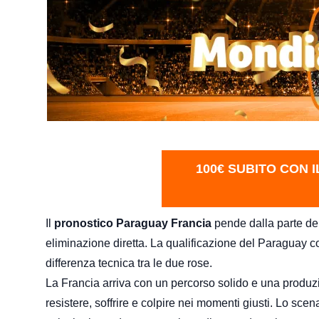
100€ SUBITO CON 
Il
pronostico Paraguay Francia
pende dalla parte dei 
eliminazione diretta. La qualificazione del Paraguay c
differenza tecnica tra le due rose.
La Francia arriva con un percorso solido e una produzio
resistere, soffrire e colpire nei momenti giusti. Lo scen