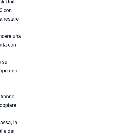
ti Uniti
-0 con
a restare
incere una
orta con
e sul
dopo uno
otranno
ddoppiare
assa, la
lle dei