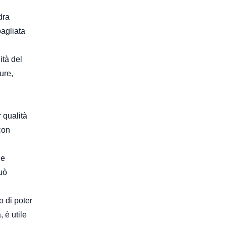
dra
bagliata
ità del
ure,
r qualità
con
 e
può
 di poter
 è utile