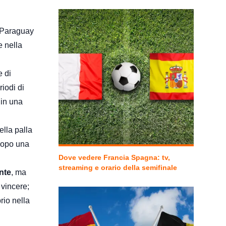
l Paraguay
e nella
e di
iodi di
 in una
ella palla
 dopo una
Dove vedere Francia Spagna: tv,
streaming e orario della semifinale
nte
, ma
 vincere;
rio nella