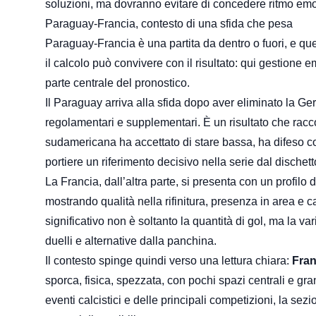
soluzioni, ma dovranno evitare di concedere ritmo em
Paraguay-Francia, contesto di una sfida che pesa
Paraguay-Francia è una partita da dentro o fuori, e que
il calcolo può convivere con il risultato: qui gestione
parte centrale del pronostico.
Il Paraguay arriva alla sfida dopo aver eliminato la Germ
regolamentari e supplementari. È un risultato che racc
sudamericana ha accettato di stare bassa, ha difeso con
portiere un riferimento decisivo nella serie dal dischett
La Francia, dall’altra parte, si presenta con un profilo 
mostrando qualità nella rifinitura, presenza in area e ca
significativo non è soltanto la quantità di gol, ma la vari
duelli e alternative dalla panchina.
Il contesto spinge quindi verso una lettura chiara:
Fran
sporca, fisica, spezzata, con pochi spazi centrali e gra
eventi calcistici e delle principali competizioni, la
sezio