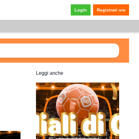
Login
Registrati ora
Leggi anche