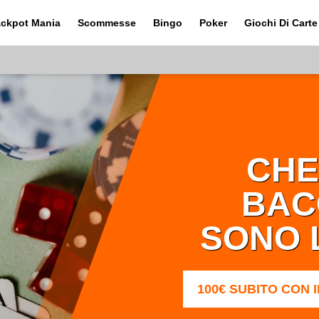
ackpot Mania
Scommesse
Bingo
Poker
Giochi Di Carte
CHE
BAC
SONO 
100€ SUBITO CON 