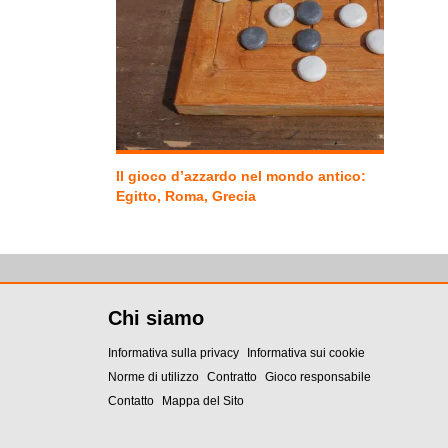
Il gioco d’azzardo nel mondo antico:
Egitto, Roma, Grecia
Chi siamo
Informativa sulla privacy
Informativa sui cookie
Norme di utilizzo
Contratto
Gioco responsabile
Contatto
Mappa del Sito