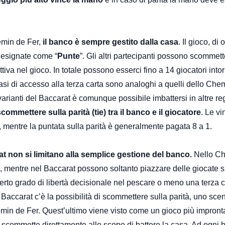
emin de Fer,
il banco è sempre gestito dalla casa
. Il gioco, di 
 designate come “
Punte
”. Gli altri partecipanti possono scommet
va nel gioco. In totale possono esserci fino a 14 giocatori intor
casi di accesso alla terza carta sono analoghi a quelli dello Che
varianti del Baccarat
è comunque possibile imbattersi in altre re
ommettere sulla parità (tie) tra il banco e il giocatore
. Le vi
, mentre la puntata sulla parità è generalmente pagata 8 a 1.
at non si limitano alla semplice gestione del banco.
Nello C
o, mentre nel Baccarat possono soltanto piazzare delle giocate s
rto grado di libertà decisionale nel pescare o meno una terza c
 Baccarat c’è la possibilità di scommettere sulla parità, uno sce
in de Fer. Quest’ultimo viene visto come un gioco più impront
 si scommette direttamente allo scopo di battere la casa. Ad ogni