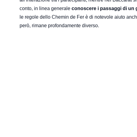
conto, in linea generale
conoscere i passaggi di un gi
le regole dello Chemin de Fer è di notevole aiuto anc
però, rimane profondamente diverso.