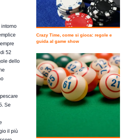
 intorno
emplice
Crazy Time, come si gioca: regole e
guida al game show
sempre
 di 52
gole dello
che
no
a pescare
5. Se
e
io il più
essere