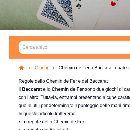
Giochi
Chemin de Fer o Baccarat: quali so
Casa
Regole dello Chemin de Fer e del Baccarat
Il
Baccarat
e lo
Chemin de Fer
sono due giochi di car
con l'altro. Tuttavia, entrambi presentano alcune caratt
quelle utili per determinare il punteggio delle mani ri
In questo articolo tratteremo:
• Le regole dello Chemin de Fer
• Le regole del Baccarat