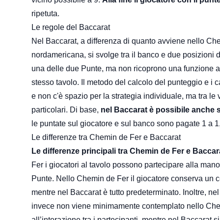
ripetuta.
Le regole del Baccarat
Nel Baccarat, a differenza di quanto avviene nello Ch
nordamericana, si svolge tra il banco e due posizioni
una delle due Punte, ma non ricoprono una funzione atti
stesso tavolo. Il metodo del calcolo del punteggio e i 
e non c'è spazio per la strategia individuale, ma tra
le 
particolari. Di base,
nel Baccarat è possibile anche sc
le puntate sul giocatore e sul banco sono pagate 1 a 1
Le differenze tra Chemin de Fer e Baccarat
Le differenze principali tra Chemin de Fer e Baccar
Fer i giocatori al tavolo possono partecipare alla man
Punte. Nello Chemin de Fer il giocatore conserva un ce
mentre nel Baccarat è tutto predeterminato. Inoltre, nel
invece non viene minimamente contemplato nello Chem
all’interazione tra i partecipanti, mentre nel Baccarat