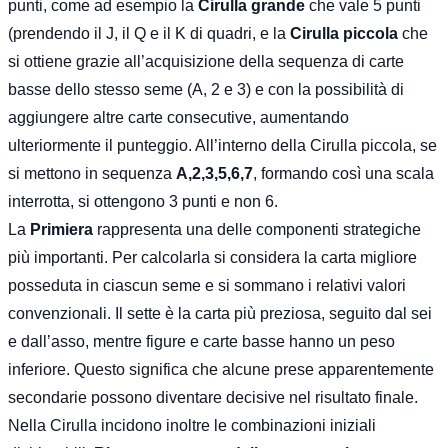
punti, come ad esempio la
Cirulla grande
che vale 5 punti
(prendendo il J, il Q e il K di quadri, e la
Cirulla piccola
che
si ottiene grazie all’acquisizione della sequenza di carte
basse dello stesso seme (A, 2 e 3) e con la possibilità di
aggiungere altre carte consecutive, aumentando
ulteriormente il punteggio. All’interno della Cirulla piccola, se
si mettono in sequenza
A,2,3,5,6,7
, formando così una scala
interrotta, si ottengono 3 punti e non 6.
La
Primiera
rappresenta una delle componenti strategiche
più importanti. Per calcolarla si considera la carta migliore
posseduta in ciascun seme e si sommano i relativi valori
convenzionali. Il sette è la carta più preziosa, seguito dal sei
e dall’asso, mentre figure e carte basse hanno un peso
inferiore. Questo significa che alcune prese apparentemente
secondarie possono diventare decisive nel risultato finale.
Nella Cirulla incidono inoltre le combinazioni iniziali