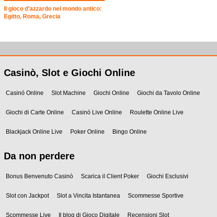
Il gioco d’azzardo nel mondo antico:
Egitto, Roma, Grecia
Casinò, Slot e Giochi Online
Casinó Online
Slot Machine
Giochi Online
Giochi da Tavolo Online
Giochi di Carte Online
Casinó Live Online
Roulette Online Live
Blackjack Online Live
Poker Online
Bingo Online
Da non perdere
Bonus Benvenuto Casinò
Scarica il Client Poker
Giochi Esclusivi
Slot con Jackpot
Slot a Vincita Istantanea
Scommesse Sportive
Scommesse Live
Il blog di Gioco Digitale
Recensioni Slot