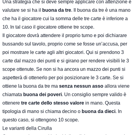
Una strategia che si deve sempre applicare con attenzione è
valutare se si ha il
buona da tre
. Il buona da tre è una mano
che ha il giocatore cui la somma delle tre carte è inferiore a
10. In tal caso il giocatore ottiene tre scope.
Il giocatore dovrà attendere il proprio turno e poi dichiarare
bussando sul tavolo, proprio come se fosse un’accusa, per
poi mostrare le carte agli altri giocatori. Qui si prendono 3
carte dal mazzo dei punti e si girano per rendere visibili le 3
scope ottenute. Se non si ha ancora un mazzo dei punti si
aspetterà di ottenerlo per poi posizionare le 3 carte. Se si
ottiene la buona da tre ma
senza nessun asso
allora viene
chiamata
buona dei poveri
. Un consiglio sempre valido è
ottenere
tre carte dello stesso valore
in mano. Questa
tipologia di mano si chiama decino o
buona da dieci
. In
questo caso, si ottengono 10 scope.
Le varianti della Cirulla