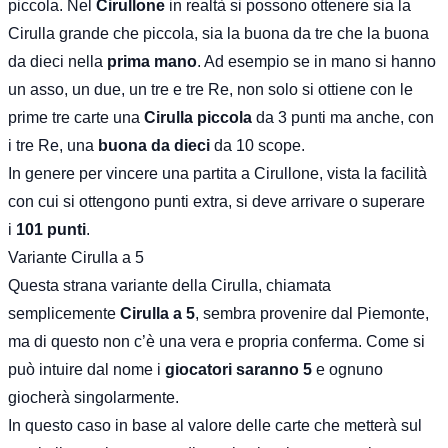
piccola. Nel
Cirullone
in realtà si possono ottenere sia la
Cirulla grande che piccola, sia la buona da tre che la buona
da dieci nella
prima mano
. Ad esempio se in mano si hanno
un asso, un due, un tre e tre Re, non solo si ottiene con le
prime tre carte una
Cirulla piccola
da 3 punti ma anche, con
i tre Re, una
buona da dieci
da 10 scope.
In genere per vincere una partita a Cirullone, vista la facilità
con cui si ottengono punti extra, si deve arrivare o superare
i
101 punti
.
Variante Cirulla a 5
Questa strana variante della Cirulla, chiamata
semplicemente
Cirulla a 5
, sembra provenire dal Piemonte,
ma di questo non c’è una vera e propria conferma. Come si
può intuire dal nome i
giocatori saranno 5
e ognuno
giocherà singolarmente.
In questo caso in base al valore delle carte che metterà sul