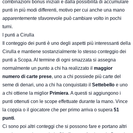
combinazioni bonus iniziali e dalla possibilità di accumulare
punti in più modi differenti, motivo per cui anche una mano
apparentemente sfavorevole può cambiare volto in pochi
turni.
I punti a Cirulla
Il conteggio dei punti è uno degli aspetti più interessanti della
Cirulla e mantiene sostanzialmente lo stesso conteggio dei
punti a Scopa
. Al termine di ogni smazzata si assegna
normalmente un punto a chi ha realizzato il
maggior
numero di carte prese
, uno a chi possiede più carte del
seme di denari, uno a chi ha conquistato il
Settebello
e uno
a chi ottiene la miglior
Primiera
. A questi si aggiungono i
punti ottenuti con le scope effettuate durante la mano. Vince
la coppia o il giocatore che per primo arriva o supera
51
punti
.
Ci sono poi altri conteggi che si possono fare e portano altri