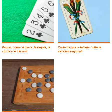
Peppa: come si gioca, le regole, la
Carte da gioco italiane: tutte le
storia e le varianti
versioni regionali