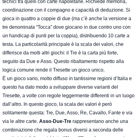
tecnici tra quelli con carte napoletane. Richiede memoria,
coordinazione con il compagno e capacità di deduzione. Si
gioca in quattro a coppie di due (ma c’è anche la versione a
tre denominata “Tocca” dove giocano in due contro uno con
un handicap di punti per la coppia), distribuendo 10 carte a
testa. La particolarità principale è la scala dei valori, che
differisce da molti altri giochi: il Tre è la carta più forte,
seguito da Due e Asso. Questo ribaltamento rispetto alla
logica comune rende il Tresette un gioco unico.
È un gioco vario, molto diffuso in tantissime regioni d’Italia e
questo ha dato modo a sviluppare diverse
varianti del
Tresette
, a volte con regole leggermente differenti in un luogo
dall’altro. In questo gioco, la scala dei valori è però
solitamente questa: Tre, Due, Asso, Re, Cavallo, Fante e via
via le altre carte.
Asso-Due-Tre
rappresentano anche una
combinazione che regala bonus diversi a seconda delle