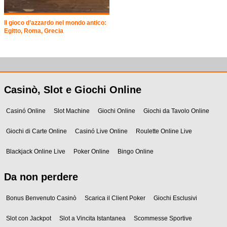
Il gioco d’azzardo nel mondo antico:
Egitto, Roma, Grecia
Casinò, Slot e Giochi Online
Casinó Online
Slot Machine
Giochi Online
Giochi da Tavolo Online
Giochi di Carte Online
Casinó Live Online
Roulette Online Live
Blackjack Online Live
Poker Online
Bingo Online
Da non perdere
Bonus Benvenuto Casinò
Scarica il Client Poker
Giochi Esclusivi
Slot con Jackpot
Slot a Vincita Istantanea
Scommesse Sportive