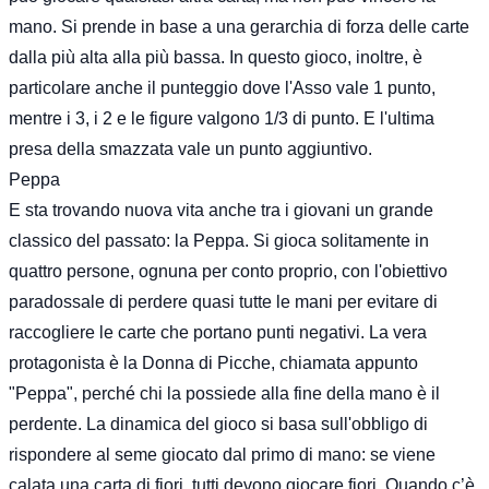
mano. Si prende in base a una gerarchia di forza delle carte
dalla più alta alla più bassa. In questo gioco, inoltre, è
particolare anche il punteggio dove l'Asso vale 1 punto,
mentre i 3, i 2 e le figure valgono 1/3 di punto. E l'ultima
presa della smazzata vale un punto aggiuntivo.
Peppa
E sta trovando nuova vita anche tra i giovani un grande
classico del passato: la Peppa. Si gioca solitamente in
quattro persone, ognuna per conto proprio, con l'obiettivo
paradossale di perdere quasi tutte le mani per evitare di
raccogliere le carte che portano punti negativi. La vera
protagonista è la Donna di Picche, chiamata appunto
"Peppa", perché chi la possiede alla fine della mano è il
perdente. La dinamica del gioco si basa sull'obbligo di
rispondere al seme giocato dal primo di mano: se viene
calata una carta di fiori, tutti devono giocare fiori. Quando c’è