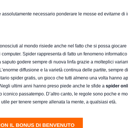
 assolutamente necessario ponderare le mosse ed evitarne di inu
 conosciuti al mondo risiede anche nel fatto che si possa giocare
i computer. Spider rappresenta di fatto un fenomeno informatico
 saputo godere sempre di nuova linfa grazie a molteplici variant
 L’enorme diffusione e la varietà continua delle partite, sempre d
litario spider gratis, un gioco che tutti almeno una volta hanno ap
 Negli ultimi anni hanno preso piede anche le sfide a
spider onl
o iconico passatempo. D’altro canto, le regole sono poche e mol
utile per tenere sempre allenata la mente, a qualsiasi età.
CON IL BONUS DI BENVENUTO