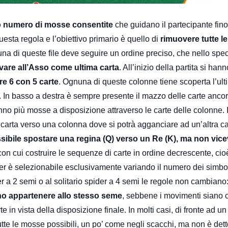
o numero di mosse consentite
che guidano il partecipante fino
uesta regola e l’obiettivo primario è quello di
rimuovere tutte le
una di queste file deve seguire un ordine preciso, che nello spec
ivare all’Asso come ultima carta
. All’inizio della partita si hann
tre 6 con 5 carte
. Ognuna di queste colonne tiene scoperta l’ult
i. In basso a destra è sempre presente il mazzo delle carte anco
anno più mosse a disposizione attraverso le carte delle colonne. I
arta verso una colonna dove si potrà agganciare ad un’altra ca
ibile spostare una regina (Q) verso un Re (K), ma non vice
on cui costruire le sequenze di carte in ordine decrescente, cioè
i spider è selezionabile esclusivamente variando il numero dei simbo
der a 2 semi o al solitario spider a 4 semi le regole non cambiano
no appartenere allo stesso seme
, sebbene i movimenti siano c
te in vista della disposizione finale. In molti casi, di fronte ad un
utte le mosse possibili, un po’ come negli scacchi, ma non è det