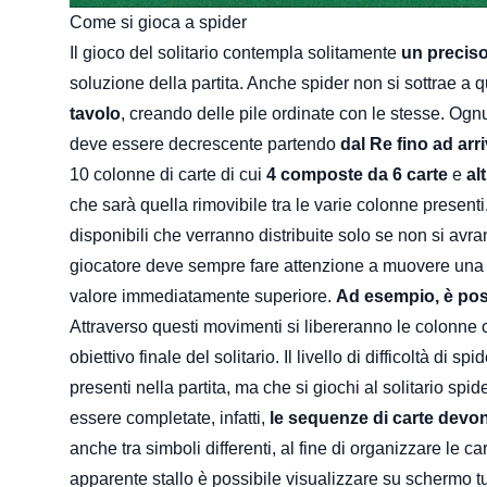
Come si gioca a spider
Il
gioco del solitario
contempla solitamente
un precis
soluzione della partita. Anche spider non si sottrae a q
tavolo
, creando delle pile ordinate con le stesse. Ogn
deve essere decrescente partendo
dal Re fino ad arr
10 colonne di carte di cui
4 composte da 6 carte
e
al
che sarà quella rimovibile tra le varie colonne present
disponibili che verranno distribuite solo se non si avr
giocatore deve sempre fare attenzione a muovere una c
valore immediatamente superiore.
Ad esempio, è poss
Attraverso questi movimenti si libereranno le colonne c
obiettivo finale del solitario. Il livello di difficoltà d
presenti nella partita, ma che si giochi al solitario spi
essere completate, infatti,
le sequenze di carte devo
anche tra simboli differenti, al fine di organizzare le car
apparente stallo è possibile visualizzare su schermo t