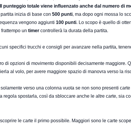
Il punteggio totale viene influenzato anche dal numero di 
partita inizia di base con
500 punti
, ma dopo ogni mossa lo sc
 sequenza vengono aggiunti
100 punti
. Lo scopo è quello di otte
l frattempo un
timer
controllerà la durata della partita.
cuni specifici trucchi e consigli per avanzare nella partita, tene
ro di opzioni di movimento disponibili decisamente maggiore. 
ierla al volo, per avere maggiore spazio di manovra verso la ris
solamente verso una colonna vuota se non sono presenti carte 
egola spostarla, così da sbloccare anche le altre carte, sia co
oprire le carte il primo possibile. Maggiori sono le carte scope