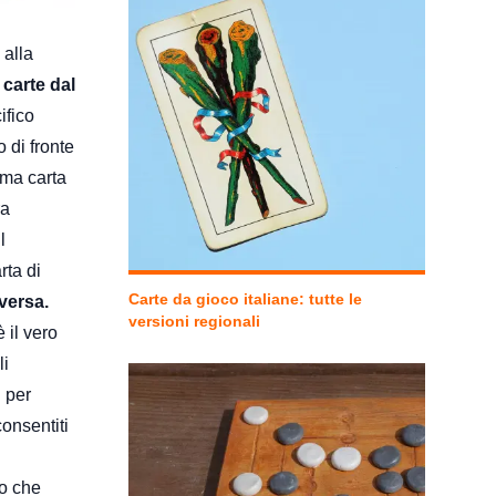
 alla
 carte dal
ifico
o di fronte
ima carta
ra
l
rta di
Carte da gioco italiane: tutte le
versa.
versioni regionali
 il vero
li
: per
onsentiti
to che