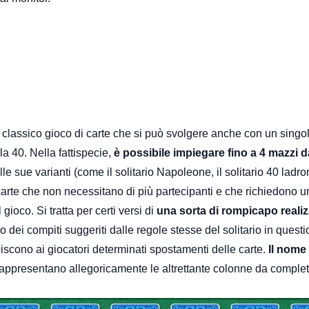
 un classico gioco di carte che si può svolgere anche con un sing
la 40. Nella fattispecie,
è possibile impiegare fino a 4 mazzi d
elle sue varianti (come il
solitario Napoleone
, il
solitario 40 ladro
 carte che non necessitano di più partecipanti e che richiedono u
ioco. Si tratta per certi versi di
una sorta di rompicapo reali
 dei compiti suggeriti dalle regole stesse del solitario in questi
iscono ai giocatori determinati spostamenti delle carte.
Il nome
rappresentano allegoricamente le altrettante colonne da complet