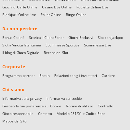
Giochi di Carte Online
Casinó Live Online
Roulette Online Live
Blackjack Online Live
Poker Online
Bingo Online
Da non perdere
Bonus Casinò
Scarica il Client Poker
Giochi Esclusivi
Slot con Jackpot
Slot a Vincita Istantanea
Scommesse Sportive
Scommesse Live
Il blog di Gioco Digitale
Recensioni Slot
Corporate
Programma partner
Entain
Relazioni con gli investitori
Carriere
Chi siamo
Informativa sulla privacy
Informativa sui cookie
Gestisci le tue preferenze sui Cookie
Norme di utilizzo
Contratto
Gioco responsabile
Contatto
Modello 231/01 e Codice Etico
Mappa del Sito