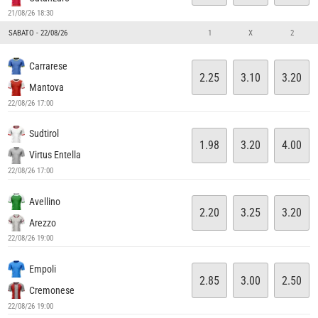
21/08/26 18:30
SABATO - 22/08/26
1
X
2
Carrarese
2.25
3.10
3.20
Mantova
22/08/26 17:00
Sudtirol
1.98
3.20
4.00
Virtus Entella
22/08/26 17:00
Avellino
2.20
3.25
3.20
Arezzo
22/08/26 19:00
Empoli
2.85
3.00
2.50
Cremonese
22/08/26 19:00