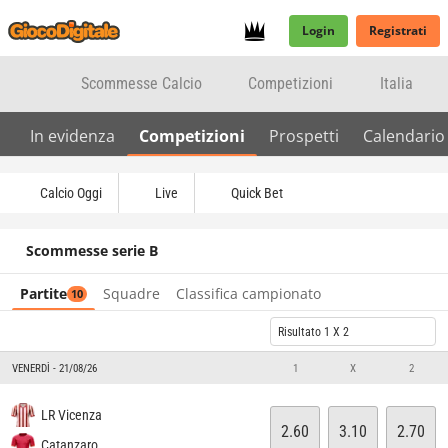
Login
Registrati
Scommesse Calcio
Competizioni
Italia
In evidenza
Competizioni
Prospetti
Calendario
Calcio Oggi
Live
Quick Bet
Scommesse serie B
Partite
Squadre
Classifica campionato
10
Risultato 1 X 2
VENERDÌ - 21/08/26
1
X
2
LR Vicenza
2.60
3.10
2.70
Catanzaro