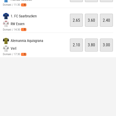
1
Domani / 11:30
1. FC Saarbrucken
2.65
3.60
2.40
RW Essen
1
Domani / 14:30
Alemannia Aquisgrana
2.10
3.80
3.00
Verl
1
Domani / 17:30