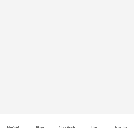
Menù A-Z
Bingo
Gioca Gratis
Live
Schedina