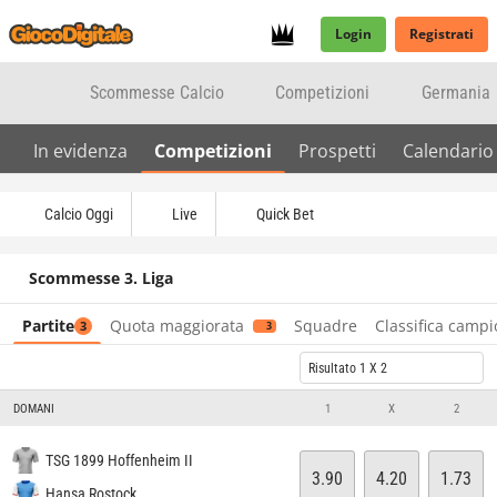
Login
Registrati
Scommesse Calcio
Competizioni
Germania
In evidenza
Competizioni
Prospetti
Calendario
Calcio Oggi
Live
Quick Bet
Scommesse 3. Liga
Partite
Quota maggiorata
Squadre
Classifica camp
3
3
Risultato 1 X 2
DOMANI
1
X
2
TSG 1899 Hoffenheim II
3.90
4.20
1.73
Hansa Rostock