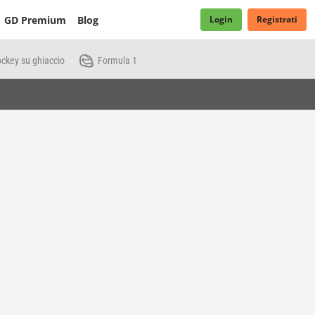
GD Premium
Blog
Login
Registrati
ckey su ghiaccio
Formula 1
Media
Seleziona un evento...
Seleziona
nella lista
degli eventi
live per
visualizzare
il contenuto
Le mie