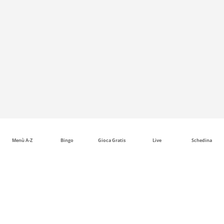
Menù A-Z
Bingo
Gioca Gratis
Live
Schedina