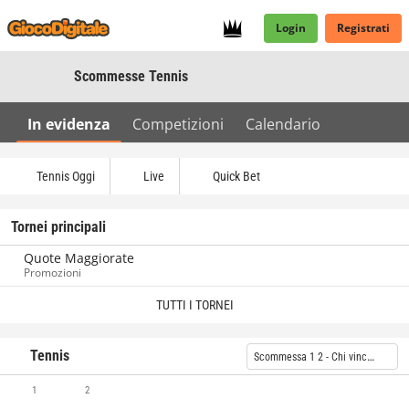
Login
Registrati
Scommesse Tennis
In evidenza
Competizioni
Calendario
Tennis Oggi
Live
Quick Bet
Tornei principali
Quote Maggiorate
Promozioni
TUTTI I TORNEI
Tennis
Scommessa 1 2 - Chi vincerà?
1
2