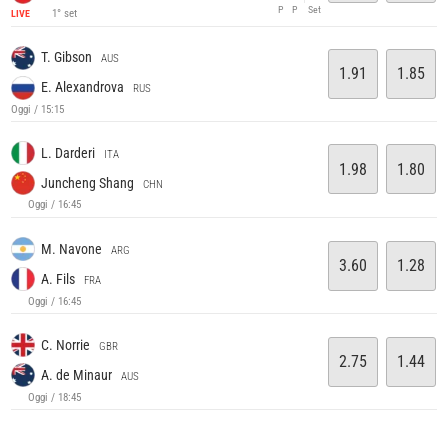
P
P
Set
1° set
LIVE
T. Gibson
AUS
1.91
1.85
E. Alexandrova
RUS
Oggi / 15:15
L. Darderi
ITA
1.98
1.80
Juncheng Shang
CHN
Oggi / 16:45
M. Navone
ARG
3.60
1.28
A. Fils
FRA
Oggi / 16:45
C. Norrie
GBR
2.75
1.44
A. de Minaur
AUS
Oggi / 18:45