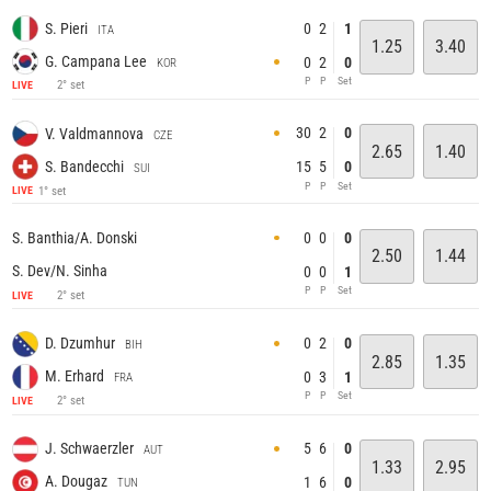
0
2
1
S. Pieri
ITA
1.25
3.40
G. Campana Lee
0
2
0
KOR
P
P
Set
2° set
LIVE
30
2
0
V. Valdmannova
CZE
2.65
1.40
S. Bandecchi
15
5
0
SUI
P
P
Set
1° set
LIVE
0
0
0
S. Banthia/A. Donski
2.50
1.44
S. Dev/N. Sinha
0
0
1
P
P
Set
2° set
LIVE
0
2
0
D. Dzumhur
BIH
2.85
1.35
M. Erhard
0
3
1
FRA
P
P
Set
2° set
LIVE
5
6
0
J. Schwaerzler
AUT
1.33
2.95
A. Dougaz
1
6
0
TUN